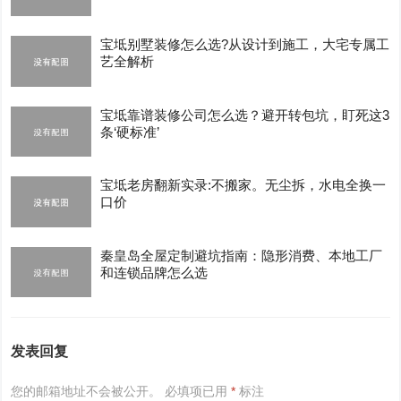
宝坻别墅装修怎么选?从设计到施工，大宅专属工
艺全解析
宝坻靠谱装修公司怎么选？避开转包坑，盯死这3
条‘硬标准’
宝坻老房翻新实录:不搬家。无尘拆，水电全换一
口价
秦皇岛全屋定制避坑指南：隐形消费、本地工厂
和连锁品牌怎么选
发表回复
您的邮箱地址不会被公开。
必填项已用
*
标注