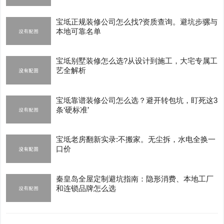
宝坻正规装修公司怎么找?资质查询。避坑步骡与
本地可靠名单
宝坻别墅装修怎么选?从设计到施工，大宅专属工
艺全解析
宝坻靠谱装修公司怎么选？避开转包坑，盯死这3
条‘硬标准’
宝坻老房翻新实录:不搬家。无尘拆，水电全换一
口价
秦皇岛全屋定制避坑指南：隐形消费、本地工厂
和连锁品牌怎么选