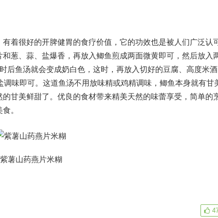
，有着很好的开脾健胃的食疗价值，它的功效也是被人们广泛认
片和葱、蒜、盐爆香，再放入鲫鱼煎成两面微黄即可，然后放入
小时后鱼汤就会变成奶白色，这时，再放入切好的豆腐、高度米酒
、盐调味即可。这道鱼汤不用放味精或鸡精调味，鲫鱼本身就有甘
然的甘美鲜甜了。优良的食材带来精美天然的味蕾享受，简单的
美食。
紫薯山药燕片米糊
4