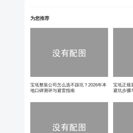
为您推荐
宝坻整装公司怎么选不踩坑？2026年本
宝坻正规
地口碑测评与避雷指南
避坑步骡