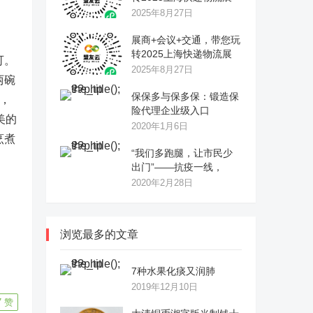
2025年8月27日
展商+会议+交通，带您玩
转2025上海快递物流展
可。
2025年8月27日
两碗
保保多与保多保：锻造保
，
险代理企业级入口
美的
2020年1月6日
烹煮
“我们多跑腿，让市民少
出门”——抗疫一线，
2020年2月28日
浏览最多的文章
7种水果化痰又润肺
2019年12月10日
7
赞