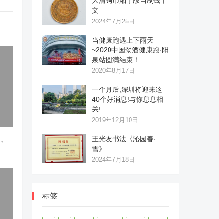
大清铜币湘字版当制钱十
文
2024年7月25日
当健康跑遇上下雨天
~2020中国劲酒健康跑·阳
泉站圆满结束！
2020年8月17日
一个月后,深圳将迎来这
40个好消息!与你息息相
关!
2019年12月10日
王光友书法《沁园春·
，
雪》
2024年7月18日
标签