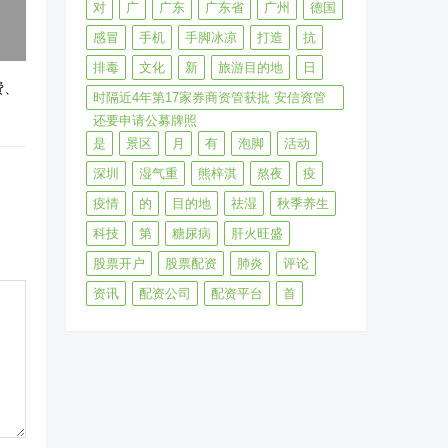
对
广
广东
广东省
广州
德国
感冒
手机
手脚冰凉
打造
抗
排毒
文化
新
旅游目的地
日
费、
时隔近4年第17家券商资管获批 安信资管
还要申请公募牌照
是
景区
月
有
泡脚
活动
深圳
湿气重
熊梓淇
熬夜
疫
疫情
的
目的地
祛湿
秋季养生
科技
第
糖尿病
肝火旺盛
股票开户
股票配资
肺炎
评论
资讯
配资公司
配资平台
首