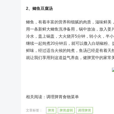
2、鲫鱼豆腐汤
鲫鱼，有着丰富的营养和细腻的肉质，滋味鲜美
用一条新鲜大鲫鱼洗净备用，锅中放油，放入姜
冷水，盖上锅盖，大火烧开5分钟，转小火，半
继续一起炖煮20分钟后，就可以撒入白胡椒粉
鲜味，经过适当火候的炖煮，鱼汤已经是有着天
就让我们享用到这道益气养血，健脾宽中的家常
相关阅读：调理脾胃食物菜单
文章标签：
脾胃
脾胃虚弱
调理脾胃