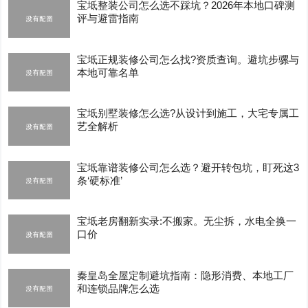
宝坻整装公司怎么选不踩坑？2026年本地口碑测
评与避雷指南
宝坻正规装修公司怎么找?资质查询。避坑步骡与
本地可靠名单
宝坻别墅装修怎么选?从设计到施工，大宅专属工
艺全解析
宝坻靠谱装修公司怎么选？避开转包坑，盯死这3
条‘硬标准’
宝坻老房翻新实录:不搬家。无尘拆，水电全换一
口价
秦皇岛全屋定制避坑指南：隐形消费、本地工厂
和连锁品牌怎么选