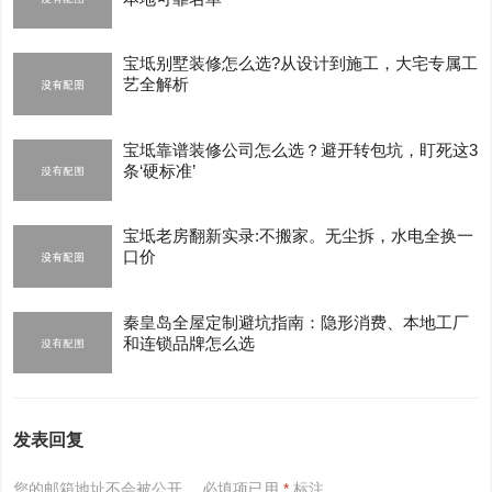
宝坻别墅装修怎么选?从设计到施工，大宅专属工
艺全解析
宝坻靠谱装修公司怎么选？避开转包坑，盯死这3
条‘硬标准’
宝坻老房翻新实录:不搬家。无尘拆，水电全换一
口价
秦皇岛全屋定制避坑指南：隐形消费、本地工厂
和连锁品牌怎么选
发表回复
您的邮箱地址不会被公开。
必填项已用
*
标注