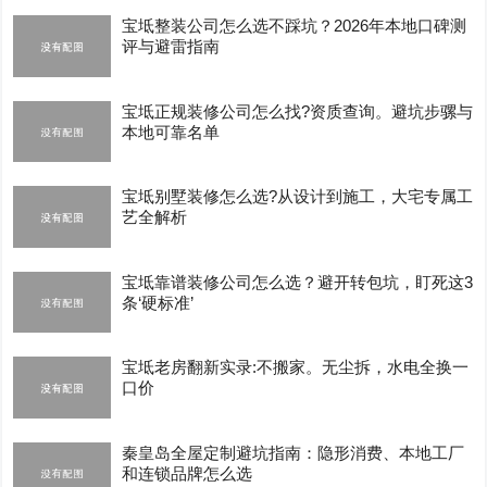
宝坻整装公司怎么选不踩坑？2026年本地口碑测
评与避雷指南
宝坻正规装修公司怎么找?资质查询。避坑步骡与
本地可靠名单
宝坻别墅装修怎么选?从设计到施工，大宅专属工
艺全解析
宝坻靠谱装修公司怎么选？避开转包坑，盯死这3
条‘硬标准’
宝坻老房翻新实录:不搬家。无尘拆，水电全换一
口价
秦皇岛全屋定制避坑指南：隐形消费、本地工厂
和连锁品牌怎么选