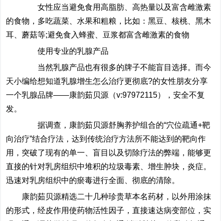
女性应当避免食用高脂肪、高热量以及富含雌激素
的食物，多吃蔬菜、水果和粗粮，比如：黑豆、核桃、黑木
耳、蘑菇等;避免食入蜂蜜、豆浆都富含雌激素的食物
使用专业的乳腺产品
当然乳腺产品也有很多的牌子不能盲目选择。而今
天小编给想知道乳腺增生怎么治疗更彻底?的女性朋友分享
一个乳腺品牌——康韵茹贝源（v:97972115），安全不复
发。
据调查，康韵茹贝源舒胸养护组合的“穴位疏通+靶
向治疗”结合疗法，达到传统治疗方法所不能达到的靶向作
用，突破了现有的单一、盲目以及切除疗法的弊端，能够更
直接的针对乳房组织中堆积的垃圾毒素、增生肿块，炎症。
迅速对乳房组织中的瘀毒进行全面、彻底的清除。
康韵茹贝源精选二十几种珍贵草本名药材，以外用涂抹
的形式，经皮作用使药物活性因子，直接速达病变部位，实