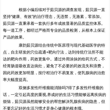
根据小编后续对于茹贝源的调查发现，茹贝源一直
坚持“健康、有效”的治疗理念，无违禁，无激素，零添加。
茹贝源一直秉承着一套执行多年成效显著的品质监控体系。
每一道工序，都经过严格而专业的品质检测，从根本上保证
产品的效果。
康韵茹贝源结合传统中医原理与现代基础医学的特
点，自主研发的穴位疏通+靶向疗法，达到传统疗法所不能
达的靶向作用，药效更集中。通过外用涂抹的给药方式，不
经胃肠道吸收直达病灶，避免了不必要的药效流失和浪费，
因此药效更加明显，按疗程治疗不易复发，使乳腺病的治愈
率大幅度提高。
双侧多发性纤维瘤能消除吗?得了多发性纤维瘤的
话，一定引起高度的重视,养成好的生活习惯能够远离疾病的
烦恼，茹贝源虽然能够安全的帮您解决乳腺疾病的隐患，但
不要忘记好的生活习惯才是身心健康的根本哦。