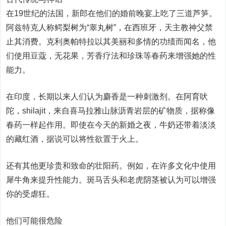
在19世纪的法国，新郎在他们的婚前晚宴上吃了三道芦笋。
阿兹特克人称鳄梨树为“睾丸树”，在西班牙，天主教神父禁
止其消费。克利奥帕特拉以其美丽和多情的功绩而闻名，他
们使用豆蔻，无花果，芳香疗法和珍珠等春药来增强她的性
能力。
在印度，长期以来人们认为麝香是一种刺激剂。在阿育吠
陀，shilajit，来自喜马拉雅山脉沥青岩层的矿物质，据称像
春药一样起作用。即使在今天的新婚之夜，牛奶还带着淡淡
的藏红酒，据说可以将性欲置于火上。
还有其他更珍贵和致命的壮阳药。例如，在许多文化中使用
犀牛角来提升性能力。斑马舌头和老虎阴茎被认为可以增强
你的受虐狂。
他们可能很危险