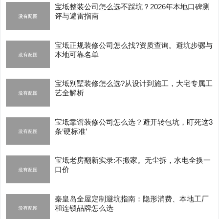
宝坻整装公司怎么选不踩坑？2026年本地口碑测
评与避雷指南
宝坻正规装修公司怎么找?资质查询。避坑步骡与
本地可靠名单
宝坻别墅装修怎么选?从设计到施工，大宅专属工
艺全解析
宝坻靠谱装修公司怎么选？避开转包坑，盯死这3
条‘硬标准’
宝坻老房翻新实录:不搬家。无尘拆，水电全换一
口价
秦皇岛全屋定制避坑指南：隐形消费、本地工厂
和连锁品牌怎么选