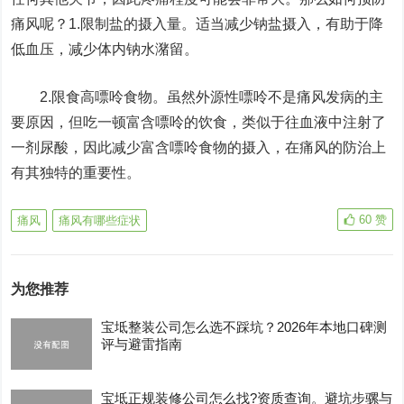
痛风呢？1.限制盐的摄入量。适当减少钠盐摄入，有助于降
低血压，减少体内钠水潴留。
2.限食高嘌呤食物。虽然外源性嘌呤不是痛风发病的主
要原因，但吃一顿富含嘌呤的饮食，类似于往血液中注射了
一剂尿酸，因此减少富含嘌呤食物的摄入，在痛风的防治上
有其独特的重要性。
60
赞
痛风
痛风有哪些症状
为您推荐
宝坻整装公司怎么选不踩坑？2026年本地口碑测
评与避雷指南
宝坻正规装修公司怎么找?资质查询。避坑步骡与