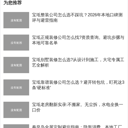
为您推荐
宝坻整装公司怎么选不踩坑？2026年本地口碑测
评与避雷指南
宝坻正规装修公司怎么找?资质查询。避坑步骡与
本地可靠名单
宝坻别墅装修怎么选?从设计到施工，大宅专属工
艺全解析
宝坻靠谱装修公司怎么选？避开转包坑，盯死这3
条‘硬标准’
宝坻老房翻新实录:不搬家。无尘拆，水电全换一
口价
秦皇岛全屋定制避坑指南：隐形消费、本地工厂