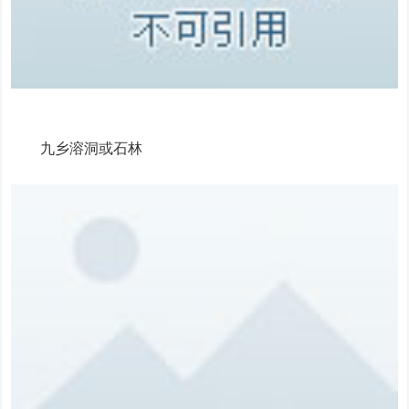
九乡溶洞或石林