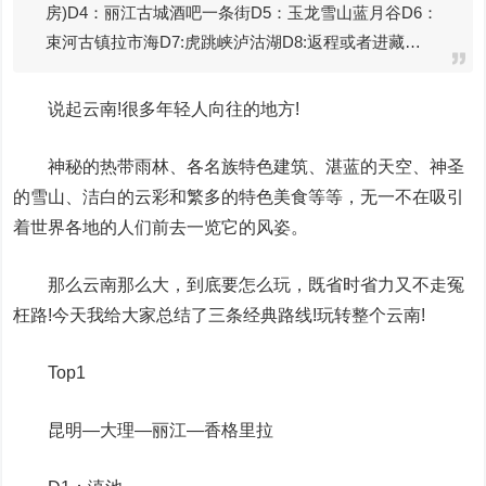
房)D4：丽江古城酒吧一条街D5：玉龙雪山蓝月谷D6：
束河古镇拉市海D7:虎跳峡泸沽湖D8:返程或者进藏…
说起云南!很多年轻人向往的地方!
神秘的热带雨林、各名族特色建筑、湛蓝的天空、神圣
的雪山、洁白的云彩和繁多的特色美食等等，无一不在吸引
着世界各地的人们前去一览它的风姿。
那么云南那么大，到底要怎么玩，既省时省力又不走冤
枉路!今天我给大家总结了三条经典路线!玩转整个云南!
Top1
昆明—大理—丽江—香格里拉