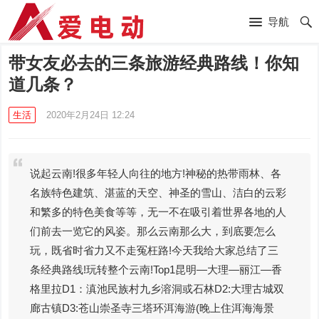
导航
带女友必去的三条旅游经典路线！你知
道几条？
生活
2020年2月24日 12:24
说起云南!很多年轻人向往的地方!神秘的热带雨林、各
名族特色建筑、湛蓝的天空、神圣的雪山、洁白的云彩
和繁多的特色美食等等，无一不在吸引着世界各地的人
们前去一览它的风姿。那么云南那么大，到底要怎么
玩，既省时省力又不走冤枉路!今天我给大家总结了三
条经典路线!玩转整个云南!Top1昆明—大理—丽江—香
格里拉D1：滇池民族村九乡溶洞或石林D2:大理古城双
廊古镇D3:苍山崇圣寺三塔环洱海游(晚上住洱海海景