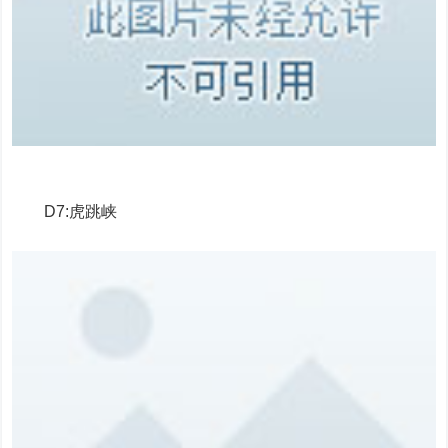
D7:虎跳峡