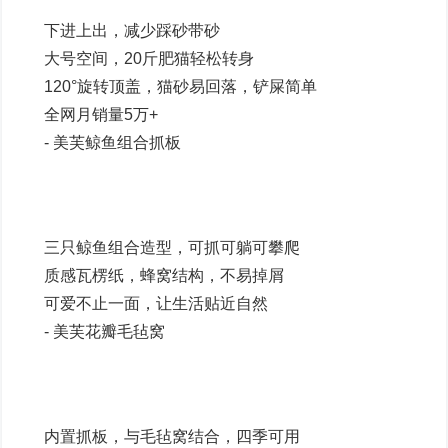
下进上出，减少踩砂带砂
大号空间，20斤肥猫轻松转身
120°旋转顶盖，猫砂易回落，铲屎简单
全网月销量5万+
- 美芙鲸鱼组合抓板
三只鲸鱼组合造型，可抓可躺可攀爬
质感瓦楞纸，蜂窝结构，不易掉屑
可爱不止一面，让生活贴近自然
- 美芙花瓣毛毡窝
内置抓板，与毛毡窝结合，四季可用