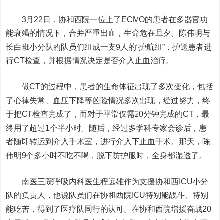
3月22日，协和西院一位上了ECMO的患者在多器官功
能衰竭的情况下，合并严重出血，生命危在旦夕。陈伟明与
长白班小分队的队员们组成一支9人的“护航组”，护送患者进
行CT检查，并根据情况决定是否介入止血治疗。
做CT的过程中，患者的生命体征出现了多次变化，包括
了心律失常、血压下降等凶险情况多次出现，经过努力，终
于把CT检查完成了，而对于平常仅需20分钟完成的CT，最
终用了超过1个半小时。随后，经过多学科专家会诊后，患
者随即转运到介入手术室，进行介入下止血手术。那天，陈
伟明9个多小时不吃不喝，脱下防护服时，全身都湿透了。
南医三院呼吸内科医生程远雄作为支援协和西ICU小分
队的负责人，他说队员们在协和西院ICU特别能战斗、特别
能吃苦，得到了医疗队同行的认可。在协和西院增援奋战20