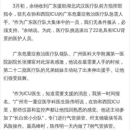
3月初，余纳收到广东援助湖北武汉医疗队前方指挥部
指令，驻扎在协和西院ICU的广东危重症救治医疗队急需人
手。“作为广东医疗队大集体中的一员，我们无条件服从，必
须支持。”余纳说。为此，医疗队挑选派出了22名具有ICU背
景的医护人员。
广东危重症救治医疗队领队、广州医科大学附属第一医
院副院长张挪富对此深表感激，他说在最需要人手的时候，
第二十二批医疗队的兄弟姐妹主动站了出来伸出援手、让他
们很受鼓舞。
“作为ICU医生，知道需要支援的消息，我第一时间报
名。”广州市一重症医学科医生陈伟明说，在协和西院ICU
里，那些仪器和监控声都让他找回熟悉的感觉。他还主动参
加了“长白班小分队”，专门进行气管插管、纤支镜吸痰等高
风险操作。最高峰时，陈伟明一天内做了7例气管插管。