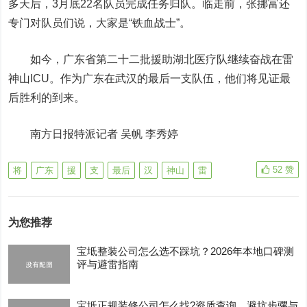
多天后，3月底22名队员完成任务归队。临走前，张挪富还
专门对队员们说，大家是“铁血战士”。
如今，广东省第二十二批援助湖北医疗队继续奋战在雷
神山ICU。作为广东在武汉的最后一支队伍，他们将见证最
后胜利的到来。
南方日报特派记者 吴帆 李秀婷
52
赞
将
广东
援
支
最后
汉
神山
雷
为您推荐
宝坻整装公司怎么选不踩坑？2026年本地口碑测
评与避雷指南
宝坻正规装修公司怎么找?资质查询。避坑步骡与