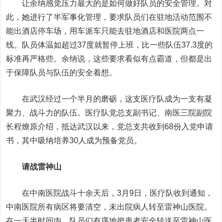
让余纳感觉压力最大的是如何做好队员的安全管理。对
此，她进行了半军事化管理，要求队员们在驻地活动范围不
能出酒店停车场，用车派车只能去驻地酒店和医院两点一
线。队员体温如超过37度就暂停上班，比一些队伍37.3度的
标准再严格些。余纳说，这些要求看似有点霸道，但都是出
于保障队员与队伍的安全着想。
在武汉经过一个半月的磨砺，这支医疗队成为一支有凝
聚力、战斗力的队伍。医疗队党总支副书记、南医三院副院
长程燎原介绍，抵达武汉以来，党总支共收到68份入党申请
书，其中吸纳培养30人成为预备党员。
请战雷神山
在中南医院战斗十余天后，3月9日，医疗队收到通知，
中南医院所有病区将要清空，未出院病人转至雷神山医院。
在一天半时间内，队员们有序地把患者安全转送至雷神山医