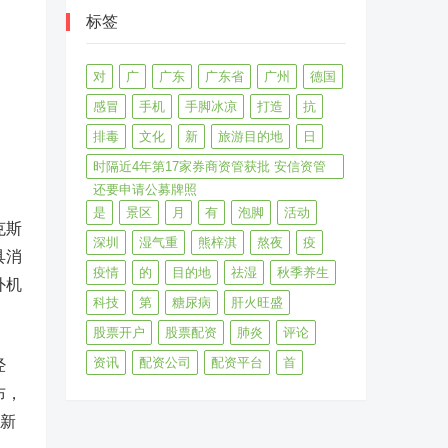
标签
对
广
广东
广东省
广州
德国
感冒
手机
手脚冰凉
打造
抗
排毒
文化
新
旅游目的地
日
时隔近4年第17家券商资管获批 安信资管
还要申请公募牌照
是
景区
月
有
泡脚
活动
克斯
深圳
湿气重
熊梓淇
熬夜
疫
具消
疫情
的
目的地
祛湿
秋季养生
外机
科技
第
糖尿病
肝火旺盛
股票开户
股票配资
肺炎
评论
资讯
配资公司
配资平台
首
经
布，
的新