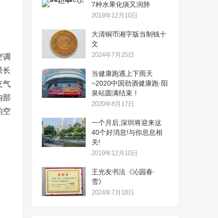
7种水果化痰又润肺
2019年12月10日
大清铜币湘字版当制钱十
文
2024年7月25日
空调
果长
当健康跑遇上下雨天
~2020中国劲酒健康跑·阳
支气
泉站圆满结束！
内部
2020年8月17日
的空
一个月后,深圳将迎来这
40个好消息!与你息息相
关!
2019年12月10日
王光友书法《沁园春·
雪》
2024年7月18日