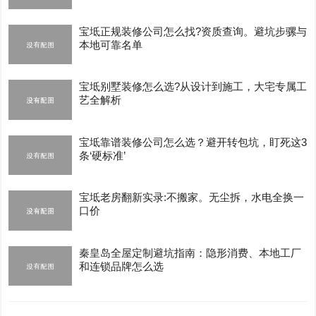
宝坻正规装修公司怎么找?资质查询。避坑步骡与
本地可靠名单
宝坻别墅装修怎么选?从设计到施工，大宅专属工
艺全解析
宝坻靠谱装修公司怎么选？避开转包坑，盯死这3
条‘硬标准’
宝坻老房翻新实录:不搬家。无尘拆，水电全换一
口价
秦皇岛全屋定制避坑指南：隐形消费、本地工厂
和连锁品牌怎么选