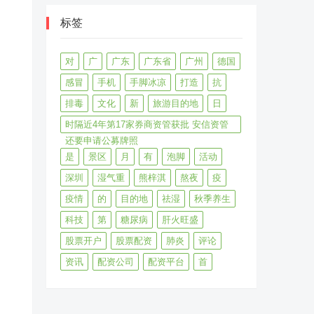
标签
对
广
广东
广东省
广州
德国
感冒
手机
手脚冰凉
打造
抗
排毒
文化
新
旅游目的地
日
时隔近4年第17家券商资管获批 安信资管
还要申请公募牌照
是
景区
月
有
泡脚
活动
深圳
湿气重
熊梓淇
熬夜
疫
疫情
的
目的地
祛湿
秋季养生
科技
第
糖尿病
肝火旺盛
股票开户
股票配资
肺炎
评论
资讯
配资公司
配资平台
首