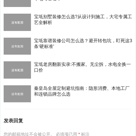
宝坻别墅装修怎么选?从设计到施工，大宅专属工
艺全解析
宝坻靠谱装修公司怎么选？避开转包坑，盯死这3
条‘硬标准’
宝坻老房翻新实录:不搬家。无尘拆，水电全换一
口价
秦皇岛全屋定制避坑指南：隐形消费、本地工厂
和连锁品牌怎么选
发表回复
您的邮箱地址不会被公开。
必填项已用
*
标注