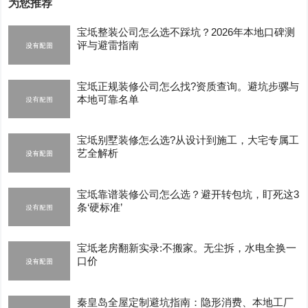
为您推荐
宝坻整装公司怎么选不踩坑？2026年本地口碑测
评与避雷指南
宝坻正规装修公司怎么找?资质查询。避坑步骡与
本地可靠名单
宝坻别墅装修怎么选?从设计到施工，大宅专属工
艺全解析
宝坻靠谱装修公司怎么选？避开转包坑，盯死这3
条‘硬标准’
宝坻老房翻新实录:不搬家。无尘拆，水电全换一
口价
秦皇岛全屋定制避坑指南：隐形消费、本地工厂