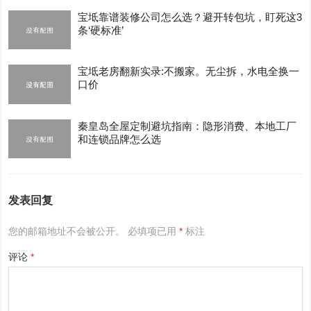
宝坻靠谱装修公司怎么选？避开转包坑，盯死这3
条‘硬标准’
宝坻老房翻新实录:不搬家。无尘拆，水电全换一
口价
秦皇岛全屋定制避坑指南：隐形消费、本地工厂
和连锁品牌怎么选
发表回复
您的邮箱地址不会被公开。
必填项已用
*
标注
评论
*