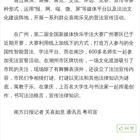
通过展演、展播、展览、交流、评选、竞赛、宣传等多
种形式，运用“报、网、端、微、屏”等媒体平台以及法治文
化建设阵地，开展一系列群众喜闻乐见的普法宣传活动。
在广州，第二届全国新媒体快乐学法大赛广州赛区已于
近期开赛，大赛利用线上加线下的方式，打造万人参与的全
国性智能普法、学法平台。而在南沙，600多名师生一起参
加宪法宣誓活动。在潮州市区牌坊街，一场文化巡游吸引了
市民的关注，现场除了有舞狮表演外，还设立了法治宣传内
容，市民们争相猜灯谜。灯谜以宪法和其他法律知识为谜
底，寓教于乐。在肇庆，上百名大学生与书法家一起挥毫创
作，书写法治格言，宣传法律知识。
南方日报记者 关喜如意 通讯员 粤司宣
44
赞