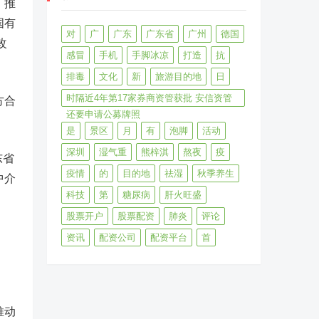
，推
国有
对
广
广东
广东省
广州
德国
改
感冒
手机
手脚冰凉
打造
抗
排毒
文化
新
旅游目的地
日
时隔近4年第17家券商资管获批 安信资管
方合
还要申请公募牌照
是
景区
月
有
泡脚
活动
深圳
湿气重
熊梓淇
熬夜
疫
东省
疫情
的
目的地
祛湿
秋季养生
中介
科技
第
糖尿病
肝火旺盛
股票开户
股票配资
肺炎
评论
资讯
配资公司
配资平台
首
推动