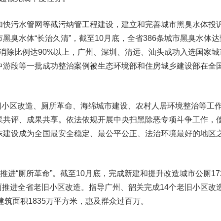
快污水管网等截污纳管工程建设，建立和完善城市黑臭水体投
臭水体“长治久清”，截至10月底，全省386条城市黑臭水体达
城市消除比例达90%以上，广州、深圳、清远、汕头成功入选国家城
中游段等一批成功整治案例被生态环境部和住房城乡建设部在全
旧小区改造、厕所革命、海绵城市建设、农村人居环境整治等工
果共评、成果共享。依法依规开展中央扫黑除恶专项斗争工作，
东建设成为全国最安全稳定、最公平公正、法治环境最好的地区
“厕所革命”。截至10月底，完成新建和提升改造城市公厕17
全面推进全省老旧小区改造。指导广州、韶关完成14个老旧小区改
、建筑面积1835万平方米，惠及群众过百万。