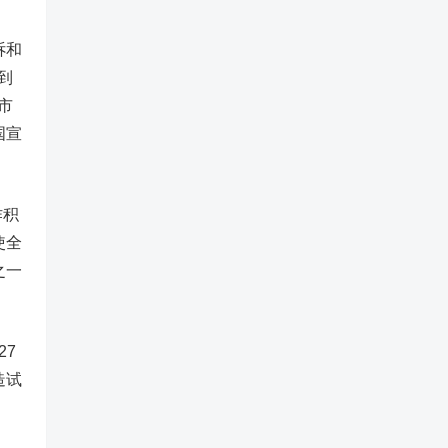
诉和
到
市
国宣
作积
使全
之一
27
造试