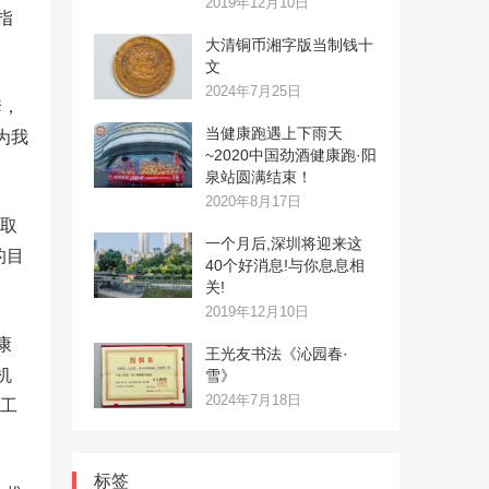
2019年12月10日
指
大清铜币湘字版当制钱十
文
2024年7月25日
套，
当健康跑遇上下雨天
为我
~2020中国劲酒健康跑·阳
泉站圆满结束！
2020年8月17日
取
一个月后,深圳将迎来这
的目
40个好消息!与你息息相
关!
2019年12月10日
康
王光友书法《沁园春·
机
雪》
2024年7月18日
案工
标签