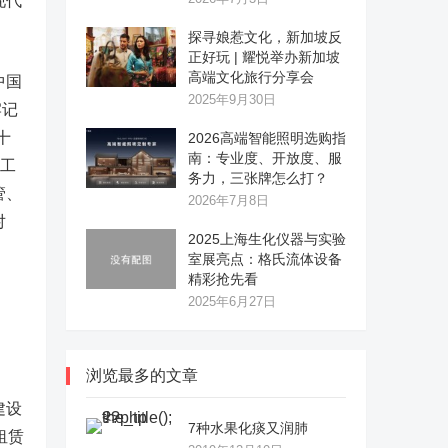
现代
探寻娘惹文化，新加坡反
正好玩 | 耀悦举办新加坡
高端文化旅行分享会
中国
2025年9月30日
牢记
十
2026高端智能照明选购指
南：专业度、开放度、服
”工
务力，三张牌怎么打？
管、
2026年7月8日
对
2025上海生化仪器与实验
室展亮点：格氏流体设备
精彩抢先看
2025年6月27日
浏览最多的文章
建设
7种水果化痰又润肺
租赁