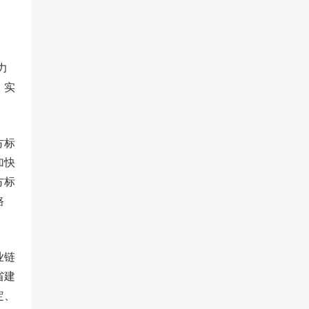
力
，实
方标
加快
方标
路
业链
省建
定、