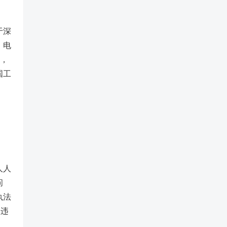
于深
、电
”，
国工
人人
问
执法
理违