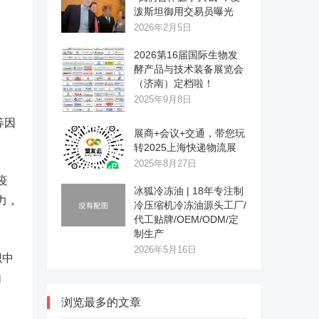
泼斯坦御用交易员曝光
2026年2月5日
2026第16届国际生物发
酵产品与技术装备展览会
（济南）定档啦！
2025年9月8日
等因
展商+会议+交通，带您玩
转2025上海快递物流展
2025年8月27日
疫
冰狐冷冻油 | 18年专注制
力，
冷压缩机冷冻油源头工厂/
代工贴牌/OEM/ODM/定
制生产
2026年5月16日
织中
内
浏览最多的文章