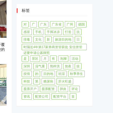
标签
对
广
广东
广东省
广州
德国
感冒
手机
手脚冰凉
打造
抗
排毒
文化
新
旅游目的地
日
干覆
时隔近4年第17家券商资管获批 安信资管
校的
还要申请公募牌照
是
景区
月
有
泡脚
活动
深圳
湿气重
熊梓淇
熬夜
疫
疫情
的
目的地
祛湿
秋季养生
科技
第
糖尿病
肝火旺盛
股票开户
股票配资
肺炎
评论
资讯
配资公司
配资平台
首