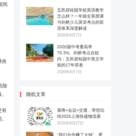
居民
五邑碧桂园学校英语教学
怎么样？一年级全英授课
与剑桥少儿英语考点的双
语体系深度解读
2026年8月7日
2026届中考重高率
75.3%、剑桥考点在校
内：五邑碧桂园中英文学
肺炎
校的17年答卷
2026年8月7日
员除
毒。
随机文章
更有
展商+会议+交通，带您玩
转2025上海快递物流展
用。
2025年8月27日
“我们合作赚了大钱”，爱