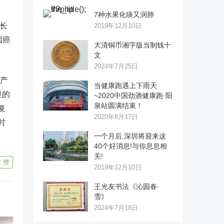
、
7种水果化痰又润肺
体长
2019年12月10日
因癌
大清铜币湘字版当制钱十
文
2024年7月25日
产
当健康跑遇上下雨天
显的
~2020中国劲酒健康跑·阳
泉站圆满结束！
复
2020年8月17日
时
一个月后,深圳将迎来这
40个好消息!与你息息相
关!
7
赞
2019年12月10日
王光友书法《沁园春·
雪》
2024年7月18日