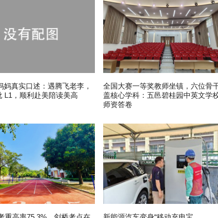
妈妈真实口述：遇腾飞老李，
全国大赛一等奖教师坐镇，六位骨
批 L1，顺利赴美陪读美高
盖核心学科：五邑碧桂园中英文学
师资答卷
中考重高率75.3%、剑桥考点在
新能源汽车变身“移动充电宝