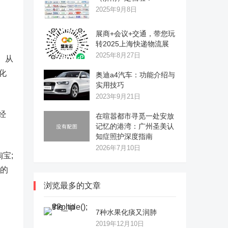
2025年9月8日
展商+会议+交通，带您玩
转2025上海快递物流展
2025年8月27日
。从
化
奥迪a4汽车：功能介绍与
实用技巧
2023年9月21日
经
在喧嚣都市寻觅一处安放
记忆的港湾：广州圣美认
知症照护深度指南
2026年7月10日
宝;
告的
浏览最多的文章
7种水果化痰又润肺
2019年12月10日