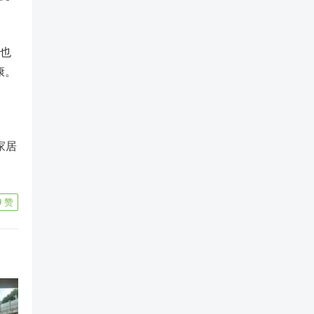
率也
康。
家居
9
赞