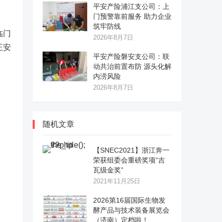
平安产险浦江支公司：上
门预警靠前服务 助力企业
筑牢防线
临门
2026年8月7日
正安
平安产险磐安支公司：联
动共治前置布防 源头化解
内涝风险
2026年8月7日
随机文章
【SNEC2021】浙江奔一
荣获组委会重磅奖项“吉
瓦级金奖”
2021年11月25日
2026第16届国际生物发
酵产品与技术装备展览会
（济南）定档啦！