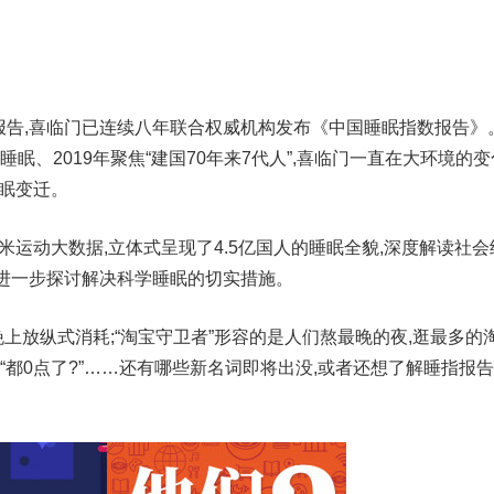
,喜临门已连续八年联合权威机构发布《中国睡眠指数报告》
后睡眠、2019年聚焦“建国70年来7代人”,喜临门一直在大环境的变
睡眠变迁。
运动大数据,立体式呈现了4.5亿国人的睡眠全貌,深度解读社会
进一步探讨解决科学睡眠的切实措施。
放纵式消耗;“淘宝守卫者”形容的是人们熬最晚的夜,逛最多的淘
作时“都0点了?”……还有哪些新名词即将出没,或者还想了解睡指报