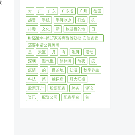
家
对
广
广东
广东省
广州
德国
感冒
手机
手脚冰凉
打造
抗
排毒
文化
新
旅游目的地
日
时隔近4年第17家券商资管获批 安信资管
还要申请公募牌照
是
景区
月
有
泡脚
活动
深圳
湿气重
熊梓淇
熬夜
疫
疫情
的
目的地
祛湿
秋季养生
科技
第
糖尿病
肝火旺盛
股票开户
股票配资
肺炎
评论
资讯
配资公司
配资平台
首