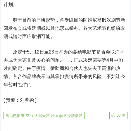
计划。
鉴于目前的严峻形势，备受瞩目的阿维尼翁IN戏剧节新
闻发布会或将延期或以其他形式举办。各大艺术节也纷纷取
消或随时面临取消可能。
原定于5月12日至23日举办的戛纳电影节是否会取消举
办成为大家非常关心的问题之一，正式决定需要等4月中旬
才能确定。由于疫情，赞助商和合伙人也失去了高涨的热
情。各合作品牌表示与其承担疫情所带来的风险，不如让今
年暂时“空白”。
[
责编：刘希尧
]
50
赞
戛纳电影节 空白 大闹天宫 法国总理 疫情暴发