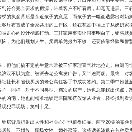
极高，做事讲求效率。平时废话不多，开口便能句句切中要害。
不到符合完全要求的房源，带着客户不断看房，却毫无进展。三
楼梯的执念背后是亲近孩子的意愿，而孩子的一幅画透露出对奶
大客厅布置成了全家共用的工作区，还在花盆中插上了从奶奶家
却被走心的设计彻底打动。三轩家用事实让同事明白了，销售就
烦恼，为他们规划人生。卖房单凭努力不够，还要依靠经验和智
，但他们搞不定的生意常常被三轩家理直气壮地抢走。白洲习
流浪汉不以为意。被派去老公寓发广告，又半途而废。最终，对
器社社长和省钱买房的老公寓住客手中成功签约。第二季中她甚
客户。同样，对于不同类型、档次的房产，她也总能找出优点，
手的凶宅，她也能精准地锁定医院和殡仪馆从业者，轻松找到看
重现犯罪现场，笑料十足。
房背后折射出人性和社会心理也值得细品。两季20集的案例
蛰居族、不婚族、职场女性、婚外恋等。这些话题渗透在各种卖