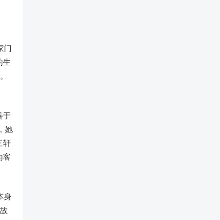
家门
的生
络。
善于
，她
三轩
为客
本身
的故