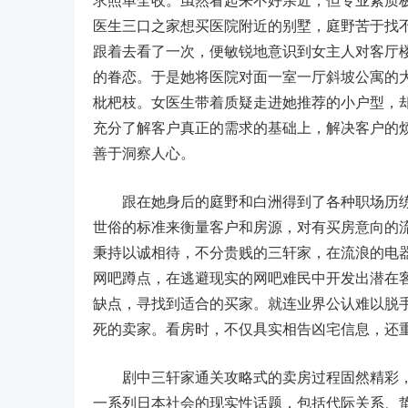
求照单全收。虽然看起来不好亲近，但专业素质
医生三口之家想买医院附近的别墅，庭野苦于找
跟着去看了一次，便敏锐地意识到女主人对客厅
的眷恋。于是她将医院对面一室一厅斜坡公寓的
枇杷枝。女医生带着质疑走进她推荐的小户型，
充分了解客户真正的需求的基础上，解决客户的
善于洞察人心。
跟在她身后的庭野和白洲得到了各种职场历练
世俗的标准来衡量客户和房源，对有买房意向的
秉持以诚相待，不分贵贱的三轩家，在流浪的电
网吧蹲点，在逃避现实的网吧难民中开发出潜在
缺点，寻找到适合的买家。就连业界公认难以脱
死的卖家。看房时，不仅具实相告凶宅信息，还
剧中三轩家通关攻略式的卖房过程固然精彩，销
一系列日本社会的现实性话题，包括代际关系、