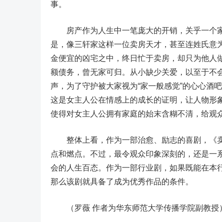
事。
房产作为人生中一笔庞大的开销，关乎一个家
是，像三轩家这样一位卖房天才，甚至连姓氏意为
金便宜的凶宅之中，终日忙于卖房，却只为他人
额债务，曾无家可归。从小缺少关爱，以至于不
声，为了守护被大家视为“家一般感觉”的心心酒吧
这是女主人公在情感上的成长的证明，让人物形
使得对女主人公拥有家庭的始末含糊不清，给观
整体上看，作为一部治愈、励志的喜剧，《卖
点和燃点。不过，最令观众印象深刻的，还是一
会的人生百态。作为一部行业剧，如果既能在本
那么该剧就具备了成为优秀作品的条件。
（罗薇 作者为华东师范大学传播学院副教授