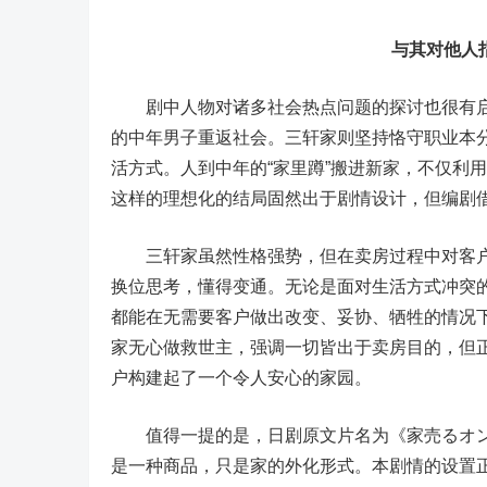
与其对他人
剧中人物对诸多社会热点问题的探讨也很有启发
的中年男子重返社会。三轩家则坚持恪守职业本
活方式。人到中年的“家里蹲”搬进新家，不仅利
这样的理想化的结局固然出于剧情设计，但编剧
三轩家虽然性格强势，但在卖房过程中对客户
换位思考，懂得变通。无论是面对生活方式冲突的
都能在无需要客户做出改变、妥协、牺牲的情况
家无心做救世主，强调一切皆出于卖房目的，但
户构建起了一个令人安心的家园。
值得一提的是，日剧原文片名为《家売るオンナ》
是一种商品，只是家的外化形式。本剧情的设置正