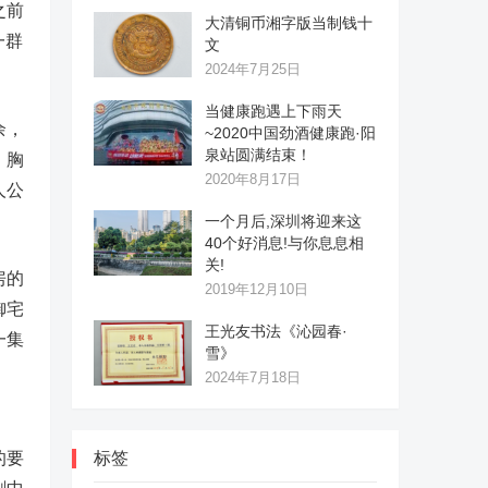
之前
大清铜币湘字版当制钱十
一群
文
2024年7月25日
当健康跑遇上下雨天
余，
~2020中国劲酒健康跑·阳
泉站圆满结束！
，胸
2020年8月17日
人公
一个月后,深圳将迎来这
40个好消息!与你息息相
关!
房的
2019年12月10日
御宅
王光友书法《沁园春·
一集
雪》
2024年7月18日
的要
标签