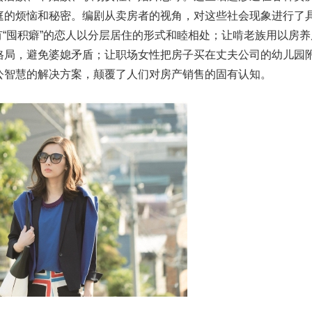
庭的烦恼和秘密。编剧从卖房者的视角，对这些社会现象进行了
有“囤积癖”的恋人以分层居住的形式和睦相处；让啃老族用以房养
格局，避免婆媳矛盾；让职场女性把房子买在丈夫公司的幼儿园
公智慧的解决方案，颠覆了人们对房产销售的固有认知。