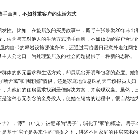
指手画脚，不如尊重客户的生活方式
性。比如，在蛰居族的买房故事中，庭野主张鼓励20年未出
分，认为与其对他人的生活方式指手画脚，不如贩卖给客户合适
用屋内自带的攀岩设施强健身体，还通过写蛰居日记意外走红网
借主人公之口，为处理蛰居族的社会问题提供了一种新的思路。
群体的多元需求和生活方式，却展现出开明和包容的态度。她
“断舍离”和“囤积癖”情侣，还是家庭地位悬殊的天气预报员夫妇
下，为他们的住房需求找到最佳解决方案，并实现双赢。虽然，
正是这种心无杂念的全身投入，使她在销售的过程中，很自然地
，“家” （いえ）被翻译为“房子”，弱化了“家”的概念。房子
是基于“房子是买来住的”前提之下，讲述不同家庭的住房需求