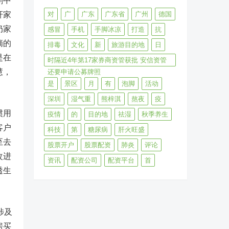
剧中
轩家
对
广
广东
广东省
广州
德国
奶家
感冒
手机
手脚冰凉
打造
抗
摘的
排毒
文化
新
旅游目的地
日
是在
时隔近4年第17家券商资管获批 安信资管
慧，
还要申请公募牌照
是
景区
月
有
泡脚
活动
深圳
湿气重
熊梓淇
熬夜
疫
惯用
疫情
的
目的地
祛湿
秋季养生
客户
科技
第
糖尿病
肝火旺盛
至去
股票开户
股票配资
肺炎
评论
改进
资讯
配资公司
配资平台
首
透生
涉及
房买