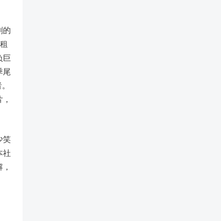
刺的
栋租
负巨
季尾
者。
片，
少笑
本社
解，