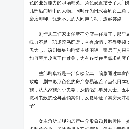
色的业务能力的职场精英。角色设置结合了大门
几部热门剧中的人物。同时作为日式喜剧女主角，
磨磨唧唧、犹豫不决的人闻声而动，激起笑点。
剧情从三轩家出任新宿分店主任展开，那里聚
魄力不足；职场菜鸟庭野，空有热情，不得要领
无大志。该剧每集的剧情主线围绕一宗房产交易
如何完美攻克工作难关，为有各类住房需求的客
整部剧集就是一部售楼宝典，编剧通过丰富的
攻略。剧中形形色色的房产交易涵盖了当代日本
族，从大家族到小夫妻，从情侣到单身人士。五
教科书般的经典营销案例，反复印证了卖房天才
子”。
女主角所呈现的房产中介形象颇具颠覆性，她