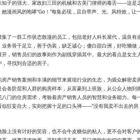
未知子的强大、家政妇三田的机械和古美门律师的毒舌——这是
她漫画风的咆哮“Go！”每集必现，且自带声、光、风特效，让
集了一群工作状态散漫的员工，包括老好人科长屋代，温良有
；业务骨干足立，善于伪装，缺乏诚心；傻白甜白洲，好吃懒做
展开，销售员们的故事则作为副线穿插其中。最大的看点是女主
户，寻找到合适的房子。
房产销售案例和丰满的细节来展现行业的生态，为观众解密卖
社会各阶层和人群的购房样本，从富豪到上班族，从公众人物到
花八门的住房需求，考验着房产销售人员的智慧和业务能力。每
看似狂妄自大，实则把握十足的口头禅——“没有我卖不出去的房
脸上没有讨好的笑容，也不会牛皮糖似的粘人，更不会对客户