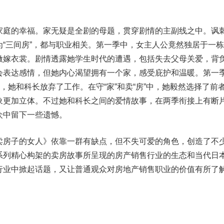
庭的幸福。家无疑是全剧的母题，贯穿剧情的主副线之中。讽
“三间房”，都与职业相关。第一季中，女主人公竟然独居于一
做嫁衣裳。剧情透露她学生时代的遭遇，包括失去父母关爱，背
会表达感情，但她内心渴望拥有一个家，感受庇护和温暖。第一
，她和科长放弃了工作。在守“家”和卖“房”中，她毅然选择了前
象更加立体。不过她和科长之间的爱情故事，在两季衔接上有断
众中留下一些遗憾。
房子的女人》依靠一群有缺点，但不失可爱的角色，创造了不
系列精心构架的卖房故事所呈现的房产销售行业的生态和当代日
行业中掀起话题，又让普通观众对房地产销售职业的价值有所了
）