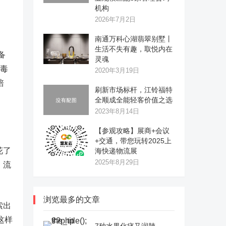
机构
2026年7月2日
南通万科心湖翡翠别墅丨
生活不失有趣，取悦内在
备
灵魂
病毒
2020年3月19日
培
刷新市场标杆，江铃福特
全顺成全能轻客价值之选
2023年8月14日
【参观攻略】展商+会议
+交通，带您玩转2025上
花了
海快递物流展
2025年8月29日
，流
浏览最多的文章
索出
这样