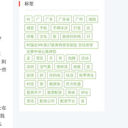
标签
对
广
广东
广东省
广州
德国
感冒
手机
手脚冰凉
打造
抗
排毒
文化
新
旅游目的地
日
？
时隔近4年第17家券商资管获批 安信资管
还要申请公募牌照
近
是
景区
月
有
泡脚
活动
，则
深圳
湿气重
熊梓淇
熬夜
疫
一些
疫情
的
目的地
祛湿
秋季养生
科技
第
糖尿病
肝火旺盛
股票开户
股票配资
肺炎
评论
资讯
配资公司
配资平台
首
士在
是我
几