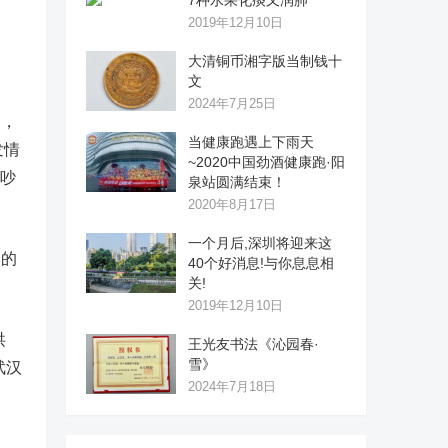
7种水果化痰又润肺
2019年12月10日
大清铜币湘字版当制钱十
文
2024年7月25日
例，
当健康跑遇上下雨天
发情
~2020中国劲酒健康跑·阳
知吵
泉站圆满结束！
2020年8月17日
一个月后,深圳将迎来这
测的
40个好消息!与你息息相
关!
2019年12月10日
洪
王光友书法《沁园春·
雪》
武汉
2024年7月18日