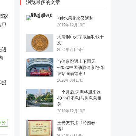
浏览最多的文章
精彩
7种水果化痰又润肺
装甲
2019年12月10日
大清铜币湘字版当制钱十
文
先进
2024年7月25日
向
当健康跑遇上下雨天
~2020中国劲酒健康跑·阳
泉站圆满结束！
2020年8月17日
和提
一个月后,深圳将迎来这
40个好消息!与你息息相
关!
2019年12月10日
王光友书法《沁园春·
9
赞
雪》
2024年7月18日