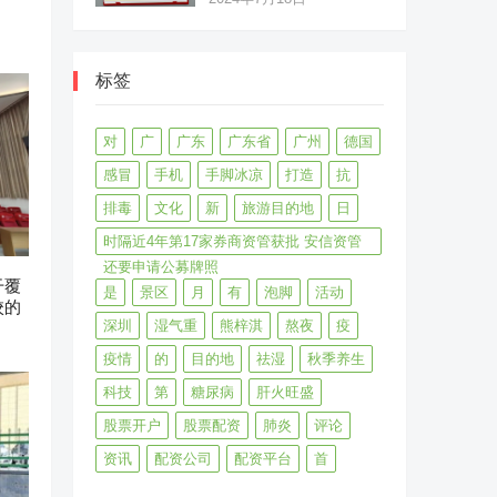
标签
对
广
广东
广东省
广州
德国
感冒
手机
手脚冰凉
打造
抗
排毒
文化
新
旅游目的地
日
时隔近4年第17家券商资管获批 安信资管
还要申请公募牌照
干覆
是
景区
月
有
泡脚
活动
校的
深圳
湿气重
熊梓淇
熬夜
疫
疫情
的
目的地
祛湿
秋季养生
科技
第
糖尿病
肝火旺盛
股票开户
股票配资
肺炎
评论
资讯
配资公司
配资平台
首