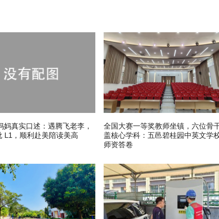
妈妈真实口述：遇腾飞老李，
全国大赛一等奖教师坐镇，六位骨
批 L1，顺利赴美陪读美高
盖核心学科：五邑碧桂园中英文学
师资答卷