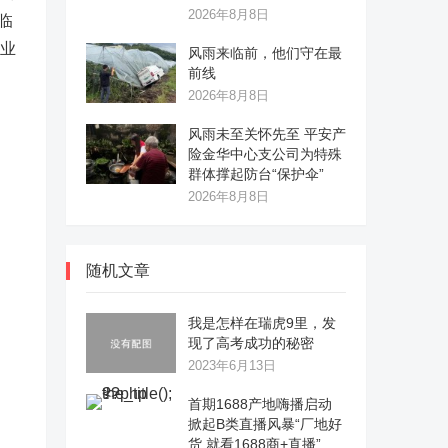
2026年8月8日
临
产业
风雨来临前，他们守在最
前线
2026年8月8日
风雨未至关怀先至 平安产
险金华中心支公司为特殊
群体撑起防台“保护伞”
2026年8月8日
随机文章
我是怎样在瑞虎9里，发
现了高考成功的秘密
2023年6月13日
首期1688产地嗨播启动
掀起B类直播风暴“厂地好
货 就看1688商+直播”