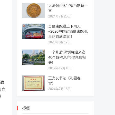
大清铜币湘字版当制钱十
文
2024年7月25日
当健康跑遇上下雨天
~2020中国劲酒健康跑·阳
泉站圆满结束！
2020年8月17日
一个月后,深圳将迎来这
40个好消息!与你息息相
关!
2019年12月10日
王光友书法《沁园春·
、政
雪》
2024年7月18日
各自
重
标签