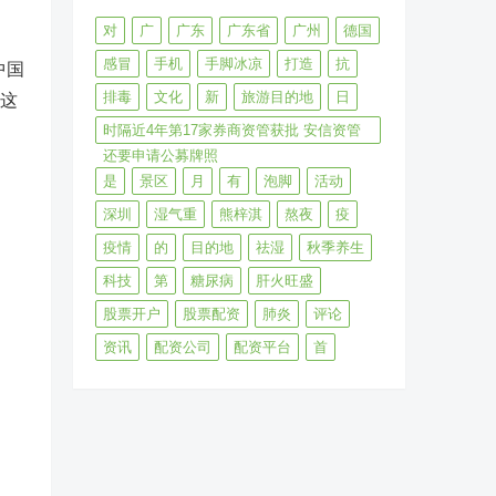
对
广
广东
广东省
广州
德国
感冒
手机
手脚冰凉
打造
抗
中国
排毒
文化
新
旅游目的地
日
过这
时隔近4年第17家券商资管获批 安信资管
还要申请公募牌照
是
景区
月
有
泡脚
活动
深圳
湿气重
熊梓淇
熬夜
疫
疫情
的
目的地
祛湿
秋季养生
科技
第
糖尿病
肝火旺盛
股票开户
股票配资
肺炎
评论
资讯
配资公司
配资平台
首