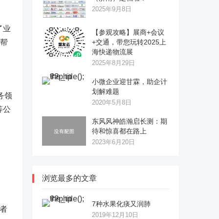
2025年9月8日
了业
【参观攻略】展商+会议
，帮
+交通，带您玩转2025上
海快递物流展
2025年8月29日
小微企业迎甘霖，助企计
划解难题
务领
2020年5月8日
等公
东风风神皓瀚启长测：期
待和惊喜都在路上
2023年6月20日
浏览最多的文章
7种水果化痰又润肺
者
2019年12月10日