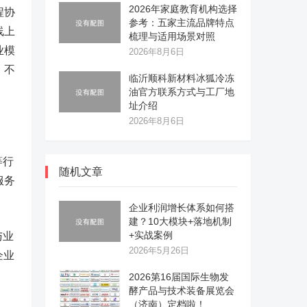
2026年家庭教育机构选择
程协
参考：五家主流品牌特点
线上
梳理与适用场景对照
业模
2026年8月6日
、不
临沂顺科新材料冰狐冷冻
油官方联系方式与工厂地
址介绍
2026年8月6日
等行
随机文章
服务
企业利润增长体系如何搭
建？10大模块+落地机制
+实战案例
与业
2026年5月26日
企业
2026第16届国际生物发
酵产品与技术装备展览会
（济南）定档啦！