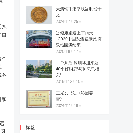
足
大清铜币湘字版当制钱十
文
2024年7月25日
切实
当健康跑遇上下雨天
了自
~2020中国劲酒健康跑·阳
泉站圆满结束！
2020年8月17日
各个
一个月后,深圳将迎来这
式，
40个好消息!与你息息相
关!
成各
2019年12月10日
王光友书法《沁园春·
雪》
升和
2024年7月18日
运
标签
T系