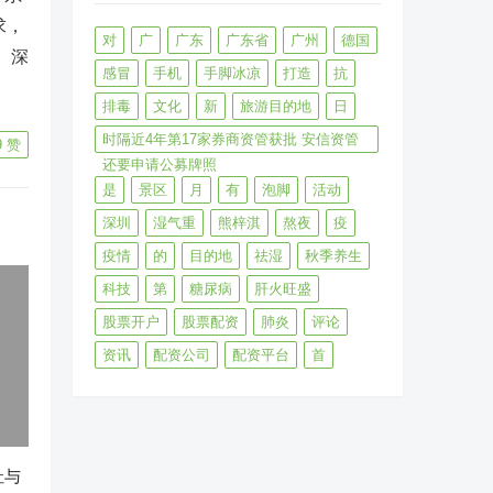
求，
对
广
广东
广东省
广州
德国
、深
感冒
手机
手脚冰凉
打造
抗
排毒
文化
新
旅游目的地
日
时隔近4年第17家券商资管获批 安信资管
9
赞
还要申请公募牌照
是
景区
月
有
泡脚
活动
深圳
湿气重
熊梓淇
熬夜
疫
疫情
的
目的地
祛湿
秋季养生
科技
第
糖尿病
肝火旺盛
股票开户
股票配资
肺炎
评论
资讯
配资公司
配资平台
首
址与