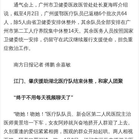
通气会上，广州市卫健委医政医管处处长夏海晖介绍
说，截至4月2日，广州援鄂医疗队员已返穗6个批次共64
人，除5人由省卫健委安排休整外，其余队员全部安排在广
州市第二工人疗养院集中休整14天。其余医务人员按照国家
卫健委统一安排，仍留守在武汉继续履行支援使命，担负重
症救治工作。
南方日报记者 傅鹏 余嘉敏
江门、肇庆援助湖北医疗队结束休整，和家人团聚
“终于不用每天视频聊天了”
“吻她！吻她！”医疗队队员、新会区第二人民医院主治
医师黄景培一下车，女友阿婷就兴奋地挤开人群迎了上去。
久别重逢的爱侣紧紧相拥，围观的群众开始起哄。两人相视