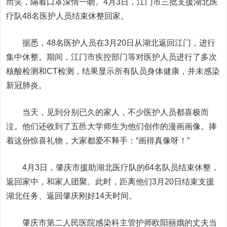
而笑，隔着口罩深情一吻。4月3日，江门市三批支援湖北医
疗队48名医护人员结束休整回家。
据悉，48名医护人员在3月20日从湖北返回江门，进行
集中休整。期间，江门市疾控部门等对医护人员进行了多次
核酸检测和CT检测，结果显示所有队员身体健康，并未感染
新冠肺炎。
当天，见到分别已久的家人，不少医护人员都喜极而
泣。他们还收到了五邑大学师生为他们创作的漫画画像。捧
着这份惊喜礼物，大家都爱不释手：“画得真像呀！”
4月3日，肇庆市援助湖北医疗队的64名队员结束休整，
返回家中，和家人团聚。此时，距离他们3月20日结束支援
湖北任务、返回肇庆刚好14天时间。
肇庆市第二人民医院感染科主管护师欧阳丽娥的丈夫当