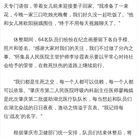
天专门请假，带着女儿前来迎接妻子回家。“我准备了一束
花，今晚一家三口吃烛光晚餐，我们好久没一起吃饭了。”他
和女儿将欧阳丽娥围住，“终于不用每天视频聊天了。”
休整期间，64名队员们纷纷在纪念画册留下各自手模、
照片和签名。“感谢大家对我们的关注，我们不过做了分内之
事。”怀集县人民医院主管护师李珍霞表示要以平常心对待社
会给予的荣誉，在救死扶伤的道路上继续前行。
“我们都是生死之交，每一个人都可以信赖，每一个人都
可以依靠。”肇庆市第二人民医院呼吸内科副主任医师廖梅嫣
是此次肇庆第二批援助湖北医疗队队长，每当想起和队员们
在湖北奋战的日日夜夜，激动之情溢于言表。“我记得每
位‘战友’的名字。”
根据肇庆市卫健部门统一安排，队员们结束休整后，将