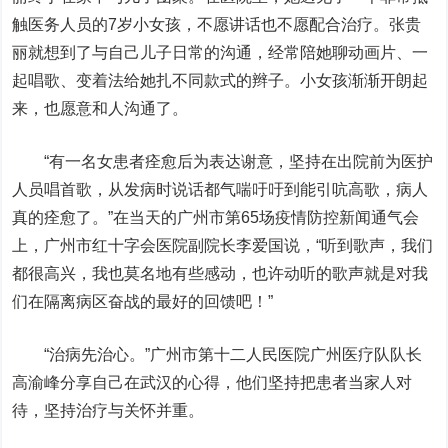
触医务人员的7岁小女孩，不愿讲话也不愿配合治疗。张贵
丽就想到了与自己儿子日常的沟通，经常陪她聊动画片、一
起唱歌、变着法给她扎不同款式的辫子。小女孩渐渐开朗起
来，也愿意和人沟通了。
“有一名女患者痊愈后为表达谢意，坚持在出院前为医护
人员唱首歌，从发病时说话都气喘吁吁到能引吭高歌，病人
真的痊愈了。”在当天的广州市第65场疫情防控新闻通气会
上，广州市红十字会医院副院长李爱国说，“听到歌声，我们
都很高兴，我也莫名地有些感动，也许动听的歌声就是对我
们在隔离病区奋战的最好的回馈吧！”
“治病先治心。”广州市第十二人民医院广州医疗队队长
高渝峰分享自己在武汉的心得，他们坚持把患者当家人对
待，坚持治疗与关怀并重。