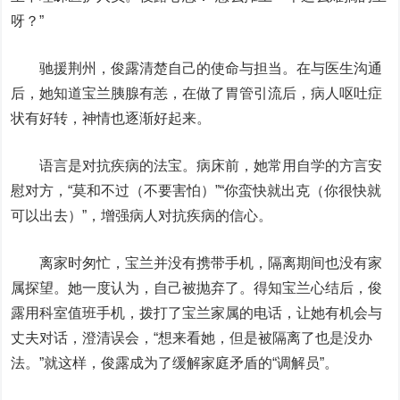
呀？”
驰援荆州，俊露清楚自己的使命与担当。在与医生沟通
后，她知道宝兰胰腺有恙，在做了胃管引流后，病人呕吐症
状有好转，神情也逐渐好起来。
语言是对抗疾病的法宝。病床前，她常用自学的方言安
慰对方，“莫和不过（不要害怕）”“你蛮快就出克（你很快就
可以出去）”，增强病人对抗疾病的信心。
离家时匆忙，宝兰并没有携带手机，隔离期间也没有家
属探望。她一度认为，自己被抛弃了。得知宝兰心结后，俊
露用科室值班手机，拨打了宝兰家属的电话，让她有机会与
丈夫对话，澄清误会，“想来看她，但是被隔离了也是没办
法。”就这样，俊露成为了缓解家庭矛盾的“调解员”。