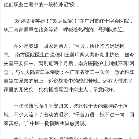
他们职业生涯中的一段特殊记“疫”。
“欢迎抗疫英雄！”“欢迎回家！”在广州市红十字会医院，
职工与家属早在路旁等待，呼喊着热烈的口号列队欢迎。
在外是英雄，回家是亲人。“宝贝，快让爸爸妈妈抱
抱。”南方医院医生白煜佳和王馨珂两人共赴湖北抗疫，如今
夫妻平安归来。离别近两个月后，南方医院护士刘姚不再“网
恋”，与丈夫隔着口罩亲吻；在广东省第二中医院，急诊科陈
垚靠在兄弟的肩上，诉说战疫中的酸甜苦辣。还有人带来了
家里的宠物狗，狗狗摇着尾巴冲向主人，示意问好。
一张张熟悉面孔平安归来，彼此数十天的牵挂终于落
地，不少人流下了激动的泪水。“千言万语，抵不过一句，回
家真好。”广中医一附院医生温敏勇说。