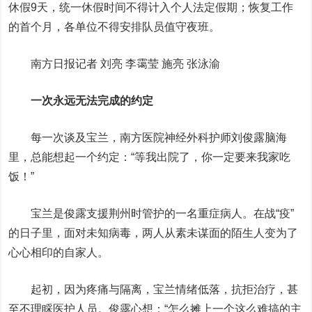
休假9天，统一休假时间不得计入个人法定假期；恢复工作
的首个月，各单位不得安排队员值守夜班。
南方日报记者 刘亮 李霭莹 施亮 张泳渝
一次永远无法完成的约定
每一次谈及宝兰，南方医院神经外科护师刘俊露脑海
里，总能想起一个约定：“等我出院了，你一定要来我家吃
饭！”
宝兰是俊露支援荆州时管护的一名重症病人。在战“疫”
的日子里，面对未知病毒，两人从素未谋面的陌生人变为了
心心相印的自家人。
起初，因为疼痛与隔离，宝兰情绪低落，抗拒治疗，甚
至不理睬医护人员。俊露心想：“怎么摊上一个这么难搞的主