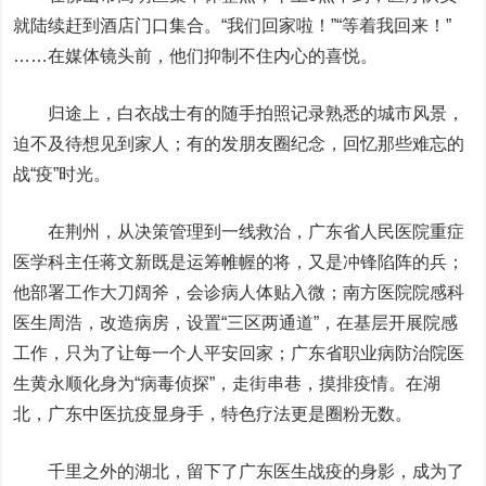
就陆续赶到酒店门口集合。“我们回家啦！”“等着我回来！”
……在媒体镜头前，他们抑制不住内心的喜悦。
归途上，白衣战士有的随手拍照记录熟悉的城市风景，
迫不及待想见到家人；有的发朋友圈纪念，回忆那些难忘的
战“疫”时光。
在荆州，从决策管理到一线救治，广东省人民医院重症
医学科主任蒋文新既是运筹帷幄的将，又是冲锋陷阵的兵；
他部署工作大刀阔斧，会诊病人体贴入微；南方医院院感科
医生周浩，改造病房，设置“三区两通道”，在基层开展院感
工作，只为了让每一个人平安回家；广东省职业病防治院医
生黄永顺化身为“病毒侦探”，走街串巷，摸排疫情。在湖
北，广东中医抗疫显身手，特色疗法更是圈粉无数。
千里之外的湖北，留下了广东医生战疫的身影，成为了