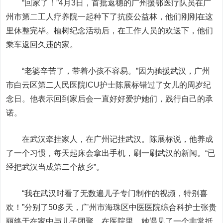
“回家了！”4月3日，首批返穗的广州援鄂医疗队员在广
州市第二工人疗养院一起种下了抗疫公益林，他们刚刚在这
里休整完毕。植树纪念活动后，在工作人员的欢送下，他们
乘车返回久违的家。
“老婆辛苦了，带着小孩不容易。”因为驰援武汉，广州
市白云区第二人民医院ICU护士陈展标错过了女儿的周岁纪
念日。他表示回到家后会一直好好爱护她们，践行自己的承
诺。
在武汉牵挂家人，在广州记挂武汉。陈展标说，他养成
了一个习惯，每天起床会拿出手机，刷一刷武汉的新闻。“已
经把武汉当成第二个故乡”。
“我在武汉时看了无数遍儿子专门制作的视频，特别喜
欢！”分别了50多天，广州市海珠区中医医院综合科护士张贵
丽终于在家中与儿子团聚。在医院里，她遇见了一个非常抵