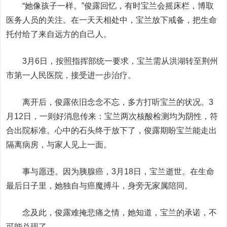
“她像孩子一样。”俊露回忆，有时宝兰会摇床栏，博取
医务人员的关注。在一天天相处中，宝兰放下戒备，把生命
托付给了来自远方的自己人。
3月6日，按照指挥部统一要求，宝兰需从洪湖转至荆州
市第一人民医院，接受进一步治疗。
离开后，俊露依旧念念不忘，多方打听宝兰的状况。3
月12日，一则好消息传来：宝兰两次核酸检测均为阴性，符
合出院标准。心中的石头终于放下了，俊露期盼宝兰能走出
隔离病房，与家人见上一面。
事与愿违。因为胰腺癌，3月18日，宝兰逝世。在生命
最后日子里，她独自与癌魔搏斗，身旁无家属陪同。
念及此，俊露难掩悲痛之情，她知道，宝兰的承诺，不
可能兑现了。