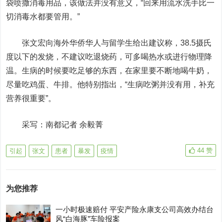
袋喷撒消毒用品，该做法并没有意义，“回来用流水洗手比一
切消毒水都要管用。”
张文宏向海外华侨华人与留学生给出建议称，38.5摄氏
度以下的发烧，不建议吃退烧药，可多喝热水或进行物理降
温。生病的时候要吃足够的东西，在家里要不断地喝牛奶，
尽量吃鸡蛋、牛排。他特别指出，“生病吃粥并没有用，补充
营养很重要”。
采写：南都记者 余毅菁
44
赞
引起
张文
患者
暴发
疫情
为您推荐
一小时极速赔付 平安产险永康支公司高效办结台
风“白海豚”车险报案