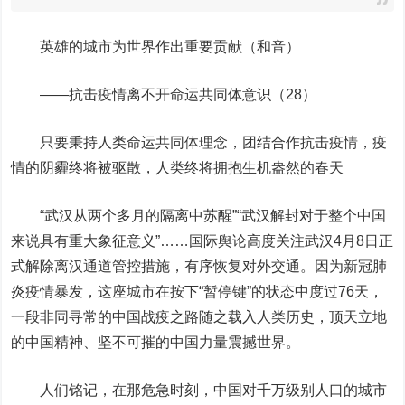
英雄的城市为世界作出重要贡献（和音）
——抗击疫情离不开命运共同体意识（28）
只要秉持人类命运共同体理念，团结合作抗击疫情，疫
情的阴霾终将被驱散，人类终将拥抱生机盎然的春天
“武汉从两个多月的隔离中苏醒”“武汉解封对于整个中国
来说具有重大象征意义”……国际舆论高度关注武汉4月8日正
式解除离汉通道管控措施，有序恢复对外交通。因为新冠肺
炎疫情暴发，这座城市在按下“暂停键”的状态中度过76天，
一段非同寻常的中国战疫之路随之载入人类历史，顶天立地
的中国精神、坚不可摧的中国力量震撼世界。
人们铭记，在那危急时刻，中国对千万级别人口的城市