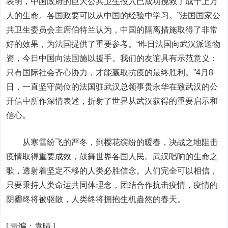
表明，中国政府的巨大公共卫生投入已成功挽救了成千上万
人的生命。各国政要可以从中国的经验中学习。”法国国家公
共卫生委员会主席伯特兰认为，中国的隔离措施取得了非常
好的效果，为法国提供了重要参考。“昨日法国向武汉派送物
资，今日中国向法国施以援手。我们的友谊具有示范意义：
只有国际社会齐心协力，才能赢取抗疫的最终胜利。”4月8
日，一直坚守岗位的法国驻武汉总领事贵永华在致武汉的公
开信中所作深情表述，折射了世界从武汉获得的重要启示和
信心。
从寒雪纷飞的严冬，到樱花缤纷的暖春，决战之地阻击
疫情取得重要成效，鼓舞世界各国人民。武汉唱响的生命之
歌，透射着坚定不移的人类必胜信念。人们完全可以相信，
只要秉持人类命运共同体理念，团结合作抗击疫情，疫情的
阴霾终将被驱散，人类终将拥抱生机盎然的春天。
[
责编：袁晴
]