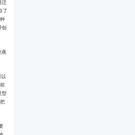
境迁
取了
剧种
带创
吃夜
所以
头前
发型
地把
要
他