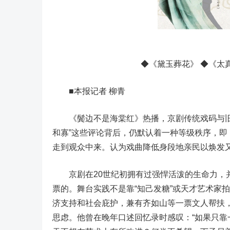
◆《黛玉葬花》 ◆《太真
■本报记者 柳青
《鬓边不是海棠红》热播，京剧传统戏码与旧日
和寡”这些评论背后，仍默认着一种等级秩序，
走到观众中来。认为戏曲降低身段地亲民以焕发
京剧在20世纪初拥有过强悍活泼的生命力，并
票的。舞台实践不是靠“知己发糖”或天才艺术家拍
济支持和社会庇护，兼有齐如山等一票文人帮扶
思虑。他曾在晚年口述回忆录时感叹：“如果只靠