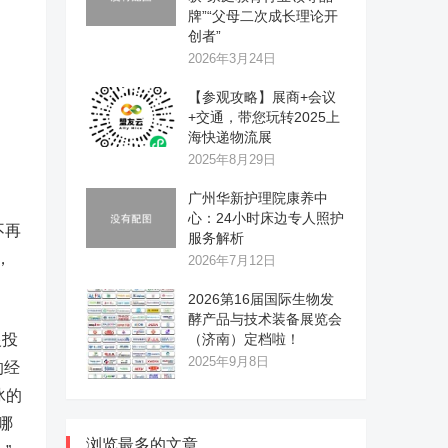
牌”“父母二次成长理论开
创者”
2026年3月24日
【参观攻略】展商+会议
+交通，带您玩转2025上
海快递物流展
2025年8月29日
广州华新护理院康养中
心：24小时床边专人照护
不再
服务解析
，
2026年7月12日
2026第16届国际生物发
酵产品与技术装备展览会
银投
（济南）定档啦！
2025年9月8日
的经
冰的
哪
浏览最多的文章