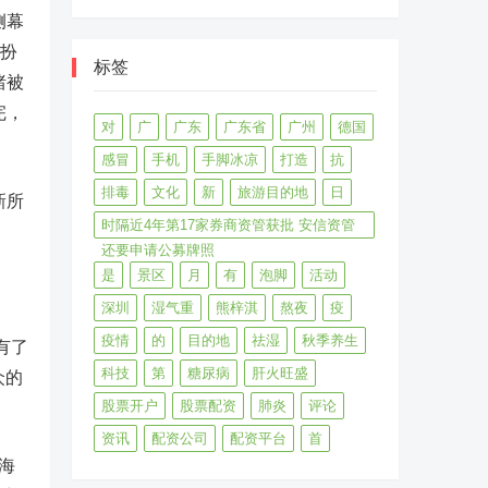
侧幕
；扮
标签
绪被
完，
对
广
广东
广东省
广州
德国
感冒
手机
手脚冰凉
打造
抗
排毒
文化
新
旅游目的地
日
新所
时隔近4年第17家券商资管获批 安信资管
还要申请公募牌照
是
景区
月
有
泡脚
活动
深圳
湿气重
熊梓淇
熬夜
疫
疫情
的
目的地
祛湿
秋季养生
有了
科技
第
糖尿病
肝火旺盛
众的
股票开户
股票配资
肺炎
评论
资讯
配资公司
配资平台
首
海