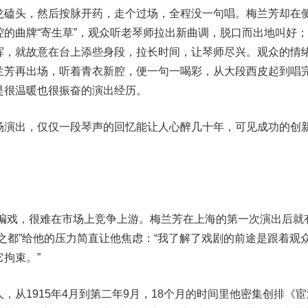
龙磕头，然后按脉开药，走个过场，全程没一句唱。梅兰芳却在
的曲牌“寄生草”，观众听老琴师拉出新曲调，脱口而出地叫好
挥，就故意在台上添些身段，拉长时间，让琴师尽兴。观众的情
兰芳再出场，听着青衣新腔，便一句一喝彩，从大段西皮起到唱
是很温暖也很振奋的演出经历。
演出，仅仅一段琴声的回忆能让人心醉几十年，可见成功的创
编戏，很难在市场上竞争上游。梅兰芳在上海的第一次演出后就
之都”给他的压力简直让他焦虑：“我了解了戏剧的前途是跟着观
拘束。”
1915年4月到第二年9月，18个月的时间里他密集创排《宦