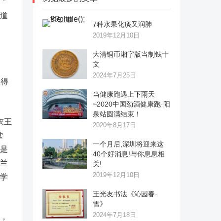
”
人道
7种水果化痰又润肺
2019年12月10日
大清铜币湘字版当制钱十
文
2024年7月25日
值得
当健康跑遇上下雨天
~2020中国劲酒健康跑·阳
泉站圆满结束！
衣王
2020年8月17日
堂
一个月后,深圳将迎来这
算是
40个好消息!与你息息相
梅兰
关!
2019年12月10日
的学
王光友书法《沁园春·
雪》
2024年7月18日
，