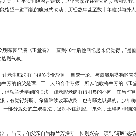
善尽美？可事实和经验告诉我，这里天然存在着它的步骤和过程。
可能指望一蹴而就的魔鬼式改动，历经数年甚至数十年难以与外
明茶园里演《玉堂春》，直到40年后他回忆起来仍觉得，“是
的热烈气氛。
让老生唱法有了很多变化空间，自成一派。与谭鑫培搭档的青
梅兰芳的伯父是谭、王二人的合作琴师，所以他教梅兰芳的《玉
”，但梅兰芳学到的唱法，跟老腔老调有很明显的不同，在当时
两派，有觉得好听、希望继续改革改良，也有嗤之以鼻的。少年
，一部分观众的主观看法，遏制不住新腔。”果然，王瑶卿和他
。当天，伯父亲自为梅兰芳操琴，特别兴奋。演到“请医”这场