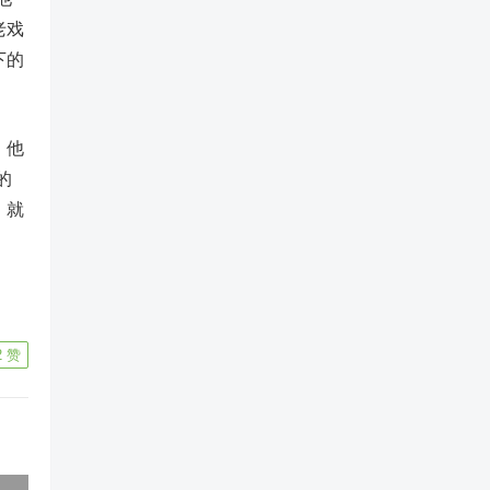
老戏
下的
。他
的
，就
2
赞