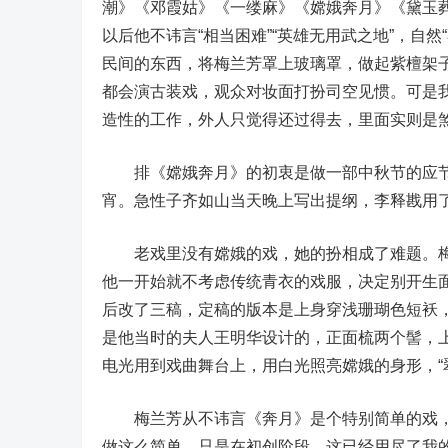
潮》《邓霞姑》《一缕麻》《嫦娥奔月》《黛玉
以后他不讳言“相当困难”“英雄无用武之地”，自
民间的东西，将梅兰芳罩上玻璃罩，做起紫檀架子
都会演古装戏，观众对妆面打扮司空见惯。可是
造性的工作，外人只觉得还过得去，里面实则是煞
排《嫦娥奔月》的初衷是做一部中秋节的应节
宵。急性子齐如山当天晚上写出提纲，李释戡用
老戏里没有嫦娥的戏，她的扮相成了难题。梅兰
他一开始就不考虑传统青衣的戏服，决定别开生面
后改了三稿，定稿的版本是上身穿浅珊瑚色短袄
是他当时的夫人王明华设计的，正面梳两个髻，上
电光用到戏曲舞台上，用白光照亮嫦娥的身形，“
梅兰芳从不讳言《奔月》是个特别简单的戏，只
做这么简单，只是在初创阶段，这已经用尽了我