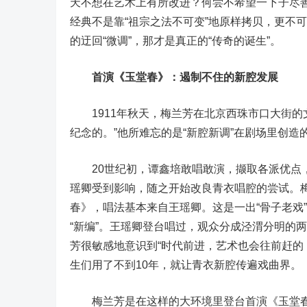
天不想在艺术上有所改进？何尝不希望一下子尽
经典不是靠“祖宗之法不可变”地原样拷贝，更不
的迂回“微调”，那才是真正的“传奇的诞生”。
首演《玉堂春》：遏制不住的新腔发展
1911年秋天，梅兰芳在北京西珠市口大街的文
纪念的。”他所难忘的是“新腔新调”在剧场里创造
20世纪初，谭鑫培敢唱敢演，撷取各派优点，
瑶卿受到影响，随之开始改良青衣唱腔的尝试。
春》，唱法基本来自王瑶卿。这是一出“骨子老戏
“新编”。王瑶卿登台唱过，观众分成泾渭分明的
芳很敏感地意识到“时代前进，艺术也会往前赶的
生们用了不到10年，就让青衣新腔传遍戏曲界。
梅兰芳是在这样的大环境里登台首演《玉堂春》