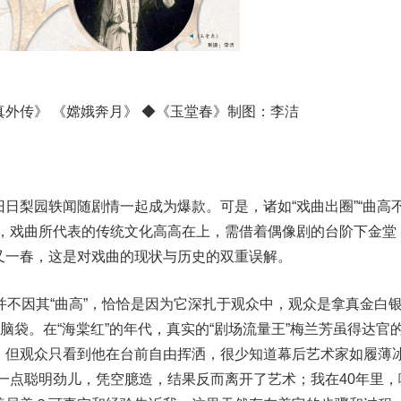
外传》 《嫦娥奔月》 ◆《玉堂春》制图：李洁
梨园轶闻随剧情一起成为爆款。可是，诸如“戏曲出圈”“曲高
即，戏曲所代表的传统文化高高在上，需借着偶像剧的台阶下金堂
又一春，这是对戏曲的现状与历史的双重误解。
不因其“曲高”，恰恰是因为它深扎于观众中，观众是拿真金白
脑袋。在“海棠红”的年代，真实的“剧场流量王”梅兰芳虽得达官
，但观众只看到他在台前自由挥洒，很少知道幕后艺术家如履薄
一点聪明劲儿，凭空臆造，结果反而离开了艺术；我在40年里，