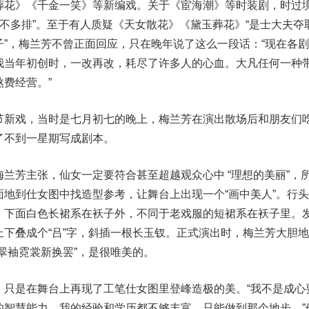
葬花》《千金一笑》等新编戏。关于《宦海潮》等时装剧，时过
然“不多排”。至于有人质疑《天女散花》《黛玉葬花》“是士大夫夺
”，梅兰芳不曾正面回应，只在晚年说了这么一段话：“现在各
我当年初创时，一改再改，耗尽了许多人的心血。大凡任何一种
费经营。”
新戏，当时是七月初七的晚上，梅兰芳在演出散场后和朋友们
了不到一星期写成剧本。
芳主张，仙女一定要符合甚至超越观众心中 “理想的美丽”，
地到仕女图中找造型参考，让舞台上出现一个“画中美人”。行
，下面白色长裙系在袄子外，不同于老戏服的短裙系在袄子里。
下叠成个“吕”字，斜插一根长玉钗。正式演出时，梅兰芳大胆
翠袖霓裳新换罢”，是很唯美的。
是在舞台上再现了工笔仕女图里登峰造极的美。“我不是成心
的智慧能力，我的经验和学历都不够丰富，只能做到那个地步。”