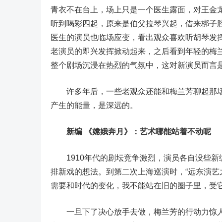
青衣不在台上，场上只是一个医生露面，对王金
听到喝彩四起，原来是伯父拉琴兴起，借来梆子腔
医生的演员也临场应变，看出观众喜欢听胡琴发
老演员的即兴发挥掀动起来，之后看到年轻的梅
整个剧场沉浸在热烈的气氛中，这对新演员而言
许多年后，一些老观众还能和梅兰芳聊起那场
产生的能量，是深远的。
新编 《嫦娥奔月》：艺术哪能站着不动呢
1910年代的剧坛竞争激烈，演员各自没些新
排新戏的想法。到第二次上海巡演时，“远东演艺
需要和时代的变化，我不能站在旧的圈子里，受它
一旦下了决心放手去做，梅兰芳的行动力惊人，从