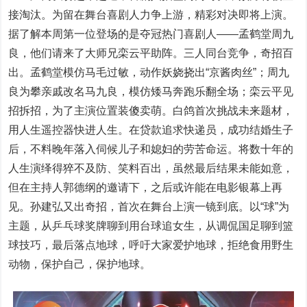
接淘汰。为留在舞台喜剧人力争上游，精彩对决即将上演。
据了解本周第一位登场的是夺冠热门喜剧人——孟鹤堂周九
良，他们请来了大师兄栾云平助阵。三人同台竞争，奇招百
出。孟鹤堂模仿马毛过敏，动作妖娆挠出“京酱肉丝”；周九
良为攀亲戚改名马九良，模仿矮马奔跑乐翻全场；栾云平见
招拆招，为了主演位置装傻卖萌。白鸽首次挑战未来题材，
用人生遥控器快进人生。在贷款追求快递员，成功结婚生子
后，不料晚年落入伺候儿子和媳妇的劳苦命运。将数十年的
人生演绎得猝不及防、笑料百出，虽然最后结果未能如意，
但在主持人郭德纲的邀请下，之后或许能在电影银幕上再
见。孙建弘又出奇招，首次在舞台上演一镜到底。以“球”为
主题，从乒乓球奖牌聊到用台球追女生，从调侃国足聊到篮
球技巧，最后落点地球，呼吁大家爱护地球，拒绝食用野生
动物，保护自己，保护地球。