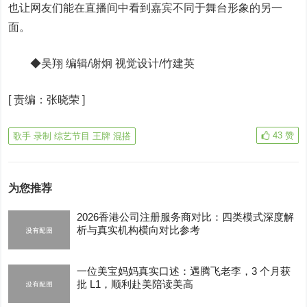
也让网友们能在直播间中看到嘉宾不同于舞台形象的另一
面。
◆吴翔 编辑/谢炯 视觉设计/竹建英
[
责编：张晓荣
]
43
赞
歌手 录制 综艺节目 王牌 混搭
为您推荐
2026香港公司注册服务商对比：四类模式深度解
析与真实机构横向对比参考
一位美宝妈妈真实口述：遇腾飞老李，3 个月获
批 L1，顺利赴美陪读美高