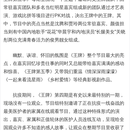
常驻嘉宾团队和多名当红明星嘉宾组成新的团队通过才艺表
演、游戏比拼等项目进行PK对战，决出王牌中的王牌。其
中，节目中的亮点当然是沈腾和贾玲两位常驻嘉宾。颜值担
当则有中国内地歌手“花花”华晨宇和内地演员“长腿美女”关晓
彤两位充满青春活力的俊男靓女组成。
幽默、诙谐、怀旧的氛围是《王牌》整个节目最大的亮
点，在嘉宾回忆珍贵往事的同时又总能带给嘉宾满满的感动
和惊喜。《王牌第五季》又带我们重温《情深深雨濛濛》
《一起来看流星雨》《乡村爱情》等经典影视剧作品。
抗疫期间，《王牌》第四期是有史以来最特别的一期，
现场没有一位观众。节目组特别邀请了正在抗疫一线奋战的
最美医护者的家属在线观看节目。通过这种特殊形式的演
出，嘉宾、家属和正值轮休的医护人员连线互动，呈现给全
国观众许多不知道的感人故事，让观众在整期节目里收获了