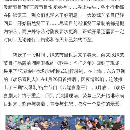
发新节目”到“王牌节目恢复录播”……春上枝头，各个行业都
在陆续复工，观众们也迎来了好消息，一大波综艺节目已经
回归，开始悄然复工了……尽管目前渐渐复工录制的都是棚
内综艺，而户外综艺对防疫要求更高，正式开录还需要一定
时间，无论如何，精彩和春天都已如约而至。
蛰伏了一段时间，综艺节目也迎来了春天。向来以综艺
节目打品牌的湖南卫视的《歌手：当打之年》回到了现场，
采用了“云录制+净场录制”模式进行录制。在上海，东方卫视
的《欢乐喜剧人》在1月26日首播后，因疫情影响，连续推
出了三期“云录制”衍生节目《云端喜剧王》，3月底，《欢乐
喜剧人》终于重启，回到了演播现场。荧幕上又开始琳琅满
目起来，欢声与笑语，青春与梦想，总有一个是你的最爱。