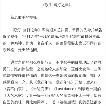
《歌手·当打之年》
新老歌手的交锋
《歌手·当打之年》即将迎来总决赛。节目的先导片就告
诉了观众，“当打之年”呈现的是乐坛新生代敢打敢拼敢挑战
的一种精神，作为一名音乐人，的确是需要去尝试不同的音
乐风格，走出舒适圈。
通过之前的那么多期节目，不少歌手的确展现出了这股
勇气。比如徐佳莹，之前她给人的印象一直都比较乖，曲风
也是偏安静偏抒情的，但是这一季她选择的很多曲目都让人
感觉眼前一亮。从《我还年轻，我还年轻》开始，后来的
《言不由衷》、《半途而废》《Last dance》到最近一期的
《大艺术家》，几乎每一期她给人的感觉都不太一样，却有
自己的韵味。再比如周深，一首《达拉崩吧》真的是让很多