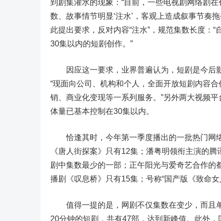
到剧集灌水的现象：“目前，一些电视剧网络剧
数、故事情节明显‘注水’，客观上造成叙事节奏
此提出要求，反对内容“注水”，规范集数长度：
30集以内的短剧创作。”
因应这一要求，业界普遍认为，短剧是今后影视
“现面向公司、机构和个人，全面开放短剧内容
销、商业化变现等一系列服务。”另外两大视频
体量已基本控制在30集以内。
恰逢其时，今年第一季度播出的一批热门网络
《唐人街探案》只有12集；潘粤明领衔主演的腾
剧中集数最少的一部；正午阳光与爱奇艺合作的
播剧《叹息桥》只有15集；号称“国产版《致命女
值得一提的是，网剧不仅集数在变少，而且单集
20分钟的短剧，共有47部，达到新峰值。此外