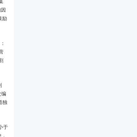
集
知因
鼓励
》：
营
剧
剧
改编
酷独
小于
中，