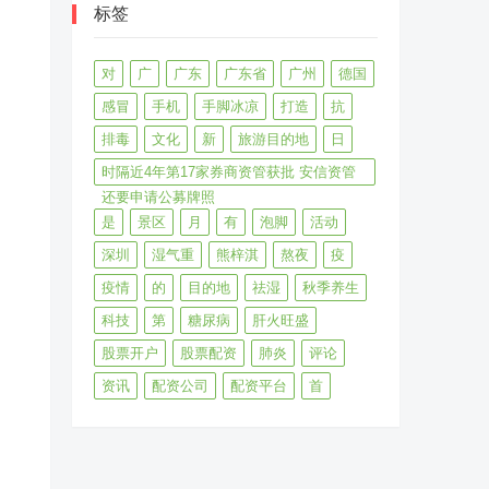
标签
对
广
广东
广东省
广州
德国
感冒
手机
手脚冰凉
打造
抗
排毒
文化
新
旅游目的地
日
时隔近4年第17家券商资管获批 安信资管
还要申请公募牌照
是
景区
月
有
泡脚
活动
深圳
湿气重
熊梓淇
熬夜
疫
疫情
的
目的地
祛湿
秋季养生
科技
第
糖尿病
肝火旺盛
股票开户
股票配资
肺炎
评论
资讯
配资公司
配资平台
首