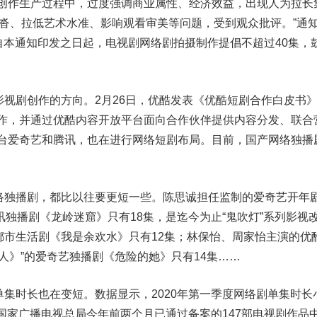
在创作生产过程中，过度强调商业属性、经济效益，出现人为拉长
拖沓、拉低艺术水准、影响观看审美等问题，受到观众批评。”通
“自本通知印发之日起，电视剧网络剧拍摄制作提倡不超过40集，
剧创作的方向。2月26日，优酷发表《优酷短剧合作白皮书
合作，并通过优酷内容开放平台面向合作伙伴提供内容分发、联合
平台爱奇艺和腾讯，也在进行网络短剧布局。目前，国产网络独播
独播剧，都比以往要更短一些。陈思诚担任监制的爱奇艺开年
讯独播剧《龙岭迷窟》只有18集，是迄今为止“鬼吹灯”系列影视
都市生活剧《我是余欢水》只有12集；林保怡、周家怡主演的优
人》”的爱奇艺独播剧《危险的她》只有14集……
时长也在变短。数据显示，2020年第一季度网络剧单集时长
，国家广播电视总局今年前两个月已通过备案的147部电视剧作品