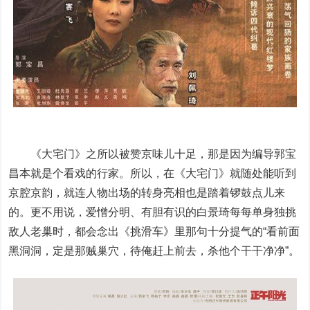
《大宅门》之所以被赞京味儿十足，那是因为编导郭宝
昌本就是个看戏的行家。所以，在《大宅门》就随处能听到
京腔京韵，就连人物出场的转身亮相也是踏着锣鼓点儿来
的。更不用说，爱憎分明、有胆有识的白景琦每每单身独挑
敌人老巢时，都会念出《挑滑车》里那句十分提气的“看前面
黑洞洞，定是那贼巢穴，待俺赶上前去，杀他个干干净净”。