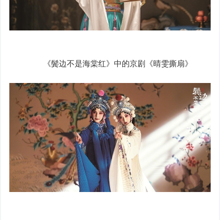
《鬓边不是海棠红》中的京剧《晴雯撕扇》