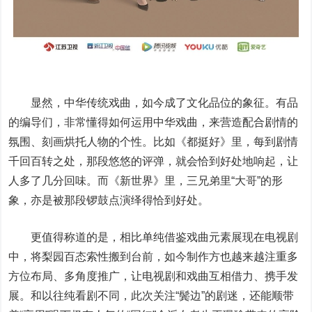
显然，中华传统戏曲，如今成了文化品位的象征。有品
的编导们，非常懂得如何运用中华戏曲，来营造配合剧情的
氛围、刻画烘托人物的个性。比如《都挺好》里，每到剧情
千回百转之处，那段悠悠的评弹，就会恰到好处地响起，让
人多了几分回味。而《新世界》里，三兄弟里“大哥”的形
象，亦是被那段锣鼓点演绎得恰到好处。
更值得称道的是，相比单纯借鉴戏曲元素展现在电视剧
中，将梨园百态索性搬到台前，如今制作方也越来越注重多
方位布局、多角度推广，让电视剧和戏曲互相借力、携手发
展。和以往纯看剧不同，此次关注“鬓边”的剧迷，还能顺带