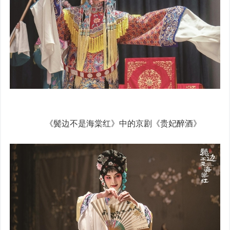
《鬓边不是海棠红》中的京剧《贵妃醉酒》