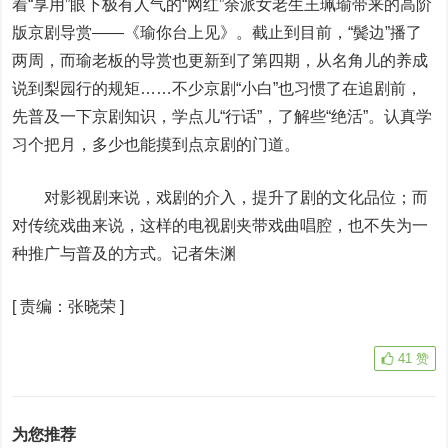
着“享用”眼下极有人气的“网红”余派女老生王珮瑜带来的高阶
版京剧导赏——《瑜你台上见》。截止到目前，“鬓边”播了
两周，而瑜老板的导赏也更新到了第四期，从名角儿的养成
说到梨园行的规矩……不少京剧“小白”也习惯了在追剧前，
先普及一下京剧知识，学点儿“行话”，了解些“绝活”。认真学
习个把月，多少也能摸到点京剧的门道。
对影视剧来说，戏剧的介入，提升了剧的文化品位；而
对传统戏曲来说，这样的电视剧夹带戏曲唱腔，也不失为一
种推广与普及的方式。记者朱渊
[
责编：张晓荣
]
41
赞
为您推荐