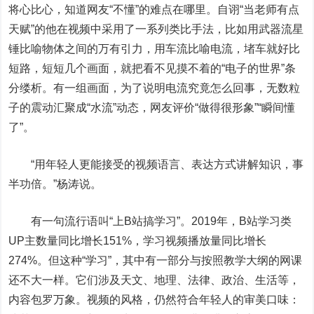
将心比心，知道网友“不懂”的难点在哪里。自诩“当老师有点
天赋”的他在视频中采用了一系列类比手法，比如用武器流星
锤比喻物体之间的万有引力，用车流比喻电流，堵车就好比
短路，短短几个画面，就把看不见摸不着的“电子的世界”条
分缕析。有一组画面，为了说明电流究竟怎么回事，无数粒
子的震动汇聚成“水流”动态，网友评价“做得很形象”“瞬间懂
了”。
“用年轻人更能接受的视频语言、表达方式讲解知识，事
半功倍。”杨涛说。
有一句流行语叫“上B站搞学习”。2019年，B站学习类
UP主数量同比增长151%，学习视频播放量同比增长
274%。但这种“学习”，其中有一部分与按照教学大纲的网课
还不大一样。它们涉及天文、地理、法律、政治、生活等，
内容包罗万象。视频的风格，仍然符合年轻人的审美口味：