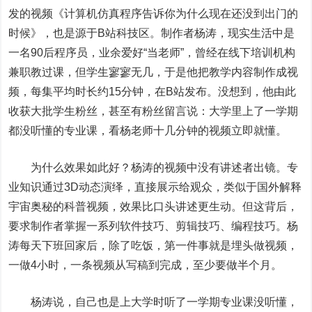
发的视频《计算机仿真程序告诉你为什么现在还没到出门的
时候》，也是源于B站科技区。制作者杨涛，现实生活中是
一名90后程序员，业余爱好“当老师”，曾经在线下培训机构
兼职教过课，但学生寥寥无几，于是他把教学内容制作成视
频，每集平均时长约15分钟，在B站发布。没想到，他由此
收获大批学生粉丝，甚至有粉丝留言说：大学里上了一学期
都没听懂的专业课，看杨老师十几分钟的视频立即就懂。
为什么效果如此好？杨涛的视频中没有讲述者出镜。专
业知识通过3D动态演绎，直接展示给观众，类似于国外解释
宇宙奥秘的科普视频，效果比口头讲述更生动。但这背后，
要求制作者掌握一系列软件技巧、剪辑技巧、编程技巧。杨
涛每天下班回家后，除了吃饭，第一件事就是埋头做视频，
一做4小时，一条视频从写稿到完成，至少要做半个月。
杨涛说，自己也是上大学时听了一学期专业课没听懂，