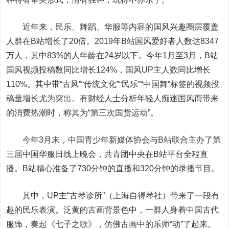
近年来，民乐、舞蹈、华服等内容的国风兴趣圈层覆盖
人群在B站增长了20倍。2019年B站国风爱好者人数达8347
万人，其中83%的人年龄在24岁以下。今年1月至3月，B站
国风视频投稿数同比增长124%，国风UP主人数同比增长
110%。其中带“古风”“传统文化”“民乐”“中国舞”标签的视频投
稿量增长尤为突出。有财经人士分析年轻人痴迷国风而带来
的消费热潮时，称其为“第三次国货运动”。
今年3月末，中国青少年新媒体协会与B站联合主办了第
三届中国华服日线上晚会，共青团中央在B站平台全程直
播。B站精心准备了730分钟的直播和320分钟的录播节目。
其中，UP主“古琴诊所”（上海自得琴社）带来了一段有
趣的民乐表演。泛黄的古画背景色中，一群人身着中国古代
服饰，奏起《七子之歌》，仿佛古画中的乐师“动”了起来。