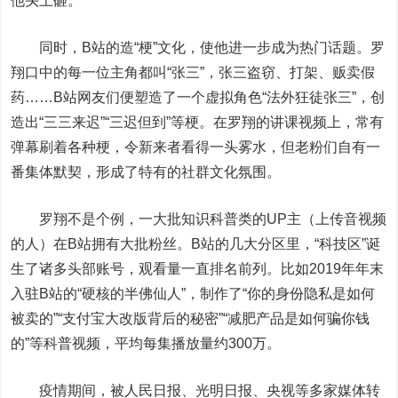
他头上砸。
同时，B站的造“梗”文化，使他进一步成为热门话题。罗
翔口中的每一位主角都叫“张三”，张三盗窃、打架、贩卖假
药……B站网友们便塑造了一个虚拟角色“法外狂徒张三”，创
造出“三三来迟”“三迟但到”等梗。在罗翔的讲课视频上，常有
弹幕刷着各种梗，令新来者看得一头雾水，但老粉们自有一
番集体默契，形成了特有的社群文化氛围。
罗翔不是个例，一大批知识科普类的UP主（上传音视频
的人）在B站拥有大批粉丝。B站的几大分区里，“科技区”诞
生了诸多头部账号，观看量一直排名前列。比如2019年年末
入驻B站的“硬核的半佛仙人”，制作了“你的身份隐私是如何
被卖的”“支付宝大改版背后的秘密”“减肥产品是如何骗你钱
的”等科普视频，平均每集播放量约300万。
疫情期间，被人民日报、光明日报、央视等多家媒体转