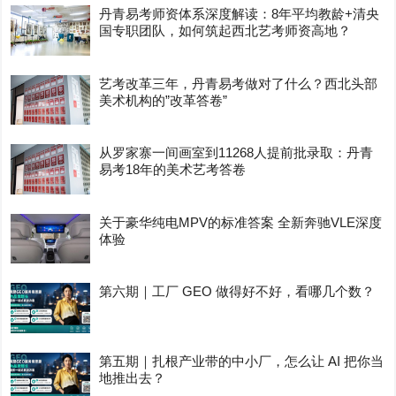
丹青易考师资体系深度解读：8年平均教龄+清央
国专职团队，如何筑起西北艺考师资高地？
艺考改革三年，丹青易考做对了什么？西北头部
美术机构的”改革答卷”
从罗家寨一间画室到11268人提前批录取：丹青
易考18年的美术艺考答卷
关于豪华纯电MPV的标准答案 全新奔驰VLE深度
体验
第六期｜工厂 GEO 做得好不好，看哪几个数？
第五期｜扎根产业带的中小厂，怎么让 AI 把你当
地推出去？