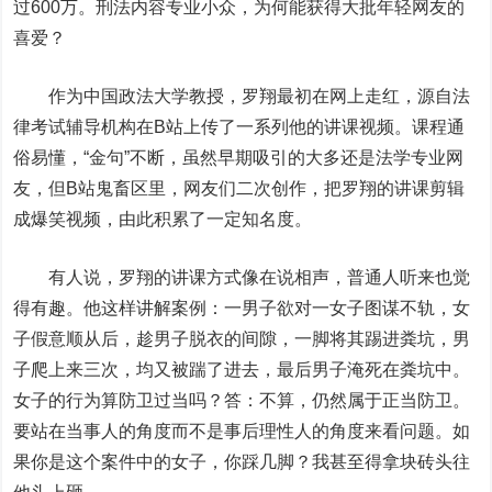
过600万。刑法内容专业小众，为何能获得大批年轻网友的
喜爱？
作为中国政法大学教授，罗翔最初在网上走红，源自法
律考试辅导机构在B站上传了一系列他的讲课视频。课程通
俗易懂，“金句”不断，虽然早期吸引的大多还是法学专业网
友，但B站鬼畜区里，网友们二次创作，把罗翔的讲课剪辑
成爆笑视频，由此积累了一定知名度。
有人说，罗翔的讲课方式像在说相声，普通人听来也觉
得有趣。他这样讲解案例：一男子欲对一女子图谋不轨，女
子假意顺从后，趁男子脱衣的间隙，一脚将其踢进粪坑，男
子爬上来三次，均又被踹了进去，最后男子淹死在粪坑中。
女子的行为算防卫过当吗？答：不算，仍然属于正当防卫。
要站在当事人的角度而不是事后理性人的角度来看问题。如
果你是这个案件中的女子，你踩几脚？我甚至得拿块砖头往