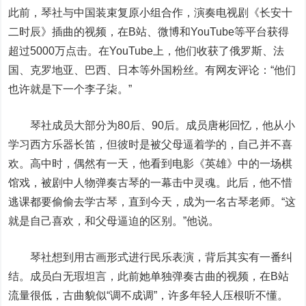
此前，琴社与中国装束复原小组合作，演奏电视剧《长安十
二时辰》插曲的视频，在B站、微博和YouTube等平台获得
超过5000万点击。在YouTube上，他们收获了俄罗斯、法
国、克罗地亚、巴西、日本等外国粉丝。有网友评论：“他们
也许就是下一个李子柒。”
琴社成员大部分为80后、90后。成员唐彬回忆，他从小
学习西方乐器长笛，但彼时是被父母逼着学的，自己并不喜
欢。高中时，偶然有一天，他看到电影《英雄》中的一场棋
馆戏，被剧中人物弹奏古琴的一幕击中灵魂。此后，他不惜
逃课都要偷偷去学古琴，直到今天，成为一名古琴老师。“这
就是自己喜欢，和父母逼迫的区别。”他说。
琴社想到用古画形式进行民乐表演，背后其实有一番纠
结。成员白无瑕坦言，此前她单独弹奏古曲的视频，在B站
流量很低，古曲貌似“调不成调”，许多年轻人压根听不懂。