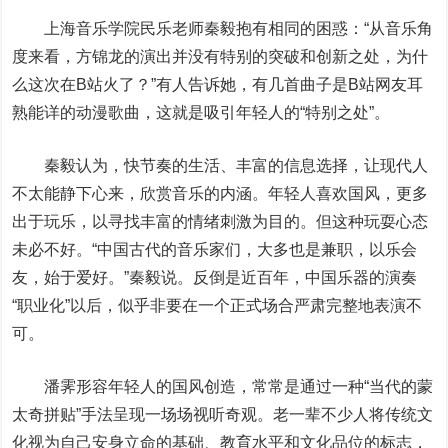
上海音乐学院民乐老师秦毅抱有相同的困惑：“从音乐角
度来看，方锦龙的演出并没有特别的突破和创新之处，为什
么这次在B站火了？”有人告诉她，有几首曲子是B站网友耳
熟能详的动漫歌曲，这就是吸引年轻人的“特别之处”。
秦毅认为，快节奏的生活、丰富的信息选择，让现代人
不太能静下心来，欣赏音乐的内涵。年轻人喜欢国风，更多
出于玩乐，以寻找丰富的情绪刺激为目的。但这种玩耍心态
未必不好。“中国古代的音乐家们，大多也是兼职，以乐会
友，始于爱好。”秦毅说。反倒是近百年，中国乐器的演奏
“职业化”以后，似乎非要在一个正式场合严肃完整地表演不
可。
潘霁形容年轻人的国风创造，常常是通过一种“当代的蒙
太奇拼贴”手法呈现一场场视听奇观。老一辈不少人将传统文
化视为自己安身立命的基础、教育水平和文化品位的标志，