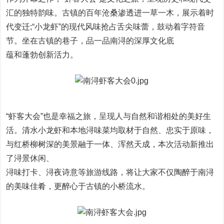
汇的独特韵味。古镇的百年沧桑渗透进一草一木，展示着时
代变迁;“小龙虾”的现代风味抢占舌尖味蕾，鼓动着字符音
节。坐在古镇的巷子，品一品南浔的深厚文化底
蕴和蓬勃创新活力。
“虾客大会”也是幸福之旅，呈现人与自然和谐相处的美好生
活。清水小龙虾和本地浔味菜均取材于自然、忠实于原味，
与红桥柳树深的美景融于一体、浑然天成，本次活动新推出
了浔景休闲、
浔味打卡、浔夜诗意等旅游线路，将让大家不仅陶醉于南浔
的美味佳肴，更醉心于古镇的小桥流水。