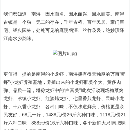
我们都知道，南浔，因水而名、因水而兴、因水而美。南浔
古镇是一个独一无二的存在，千年古桥、百年民居、豪门巨
宅、经典园林，处处可见的庭院幽深、丝竹袅袅，绝妙演绎
江南水乡韵味。
更值得一提的是南浔的小龙虾，南浔拥有得天独厚的万亩“稻
虾”小龙虾养殖基地，养殖出来的小龙虾肥美个大、黄多肉
弹、品质一流，堪称龙虾中的“白富美”!此次活动现场梅菜烤
龙虾、冰镇小龙虾、红酒烤龙虾、七星香煎龙虾、果味小龙
虾、十八香小龙虾…各种口味，不仅味道鲜美，价格更是亲
民友好，68元一斤，1488元/份26斤六种口味，1118元/份21
斤六种口味，888元/份16斤六种口味，各个新鲜大只!肉肥味