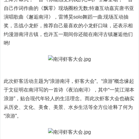
自己作词作曲的《飘零》现场圈粉无数;特邀互动嘉宾唐书亚
演唱歌曲《邂逅南浔》，雷博昊solo舞蹈一曲;现场互动抽
奖，舌战小龙虾，推荐自己最喜欢的小龙虾口味，还表示相
约漫游南浔古镇，也许五一期间你还能在南浔古镇邂逅他们
哟!
此次虾客活动主题为“浪游南浔，虾客大会”。“浪游”概念缘起
于文征明在南浔写的一首诗《夜泊南浔》，其中“一笑江湖本
浪游”，贴合现代年轻人的生活理念。而此次虾客大会也确实
从历史、文化、美食、美景、水乡生活等全方位诠释了何为
“浪游”。