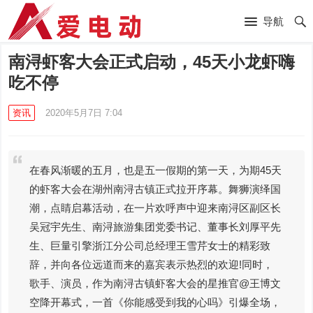
导航
南浔虾客大会正式启动，45天小龙虾嗨
吃不停
资讯
2020年5月7日 7:04
在春风渐暖的五月，也是五一假期的第一天，为期45天
的虾客大会在湖州南浔古镇正式拉开序幕。舞狮演绎国
潮，点睛启幕活动，在一片欢呼声中迎来南浔区副区长
吴冠宇先生、南浔旅游集团党委书记、董事长刘厚平先
生、巨量引擎浙江分公司总经理王雪芹女士的精彩致
辞，并向各位远道而来的嘉宾表示热烈的欢迎!同时，
歌手、演员，作为南浔古镇虾客大会的星推官@王博文
空降开幕式，一首《你能感受到我的心吗》引爆全场，