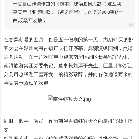
一首自己作词作曲的《飘零》现场圈粉无数;特邀互动
嘉宾唐书亚演唱歌曲《邂逅南浔》，雷博昊solo舞蹈一
曲;现场互动抽…
在春风渐暖的五月，也是五一假期的第一天，为期45天的虾
客大会在湖州南浔古镇正式拉开序幕。舞狮演绎国潮，点睛
启幕活动，在一片欢呼声中迎来南浔区副区长吴冠宇先生、
南浔旅游集团党委书记、董事长刘厚平先生、巨量引擎浙江
分公司总经理王雪芹女士的精彩致辞，并向各位远道而来的
嘉宾表示热烈的欢迎!
同时，歌手、演员，作为南浔古镇虾客大会的星推官@王博
文
空降开幕式，一首《你能感受到我的心吗》引爆全场，一首