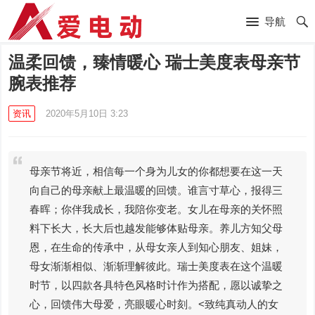
导航
温柔回馈，臻情暖心 瑞士美度表母亲节
腕表推荐
资讯
2020年5月10日 3:23
母亲节将近，相信每一个身为儿女的你都想要在这一天
向自己的母亲献上最温暖的回馈。谁言寸草心，报得三
春晖；你伴我成长，我陪你变老。女儿在母亲的关怀照
料下长大，长大后也越发能够体贴母亲。养儿方知父母
恩，在生命的传承中，从母女亲人到知心朋友、姐妹，
母女渐渐相似、渐渐理解彼此。瑞士美度表在这个温暖
时节，以四款各具特色风格时计作为搭配，愿以诚挚之
心，回馈伟大母爱，亮眼暖心时刻。<致纯真动人的女