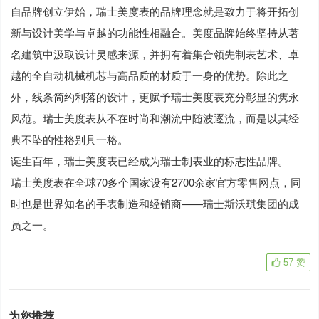
自品牌创立伊始，瑞士美度表的品牌理念就是致力于将开拓创
新与设计美学与卓越的功能性相融合。美度品牌始终坚持从著
名建筑中汲取设计灵感来源，并拥有着集合领先制表艺术、卓
越的全自动机械机芯与高品质的材质于一身的优势。除此之
外，线条简约利落的设计，更赋予瑞士美度表充分彰显的隽永
风范。瑞士美度表从不在时尚和潮流中随波逐流，而是以其经
典不坠的性格别具一格。
诞生百年，瑞士美度表已经成为瑞士制表业的标志性品牌。
瑞士美度表在全球70多个国家设有2700余家官方零售网点，同
时也是世界知名的手表制造和经销商——瑞士斯沃琪集团的成
员之一。
57
赞
为您推荐