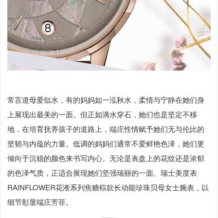
常言道母爱似水，有的妈妈如一泓秋水，柔情与宁静在她们身
上展现出最美的一面。但正如滴水穿石，她们也是坚定不移
地，在培育抚养孩子的道路上，端庄性情赋予她们无与伦比的
坚韧与内蕴的力量。低调的妈妈们通常不爱鲜艳色泽，她们更
倾向于沉稳的颜色来书写内心。无论是表盘上的花纹还是浓郁
的色泽气质，正适合展现她们坚强瑞丽的一面。瑞士美度表
RAINFLOWER花淅系列焦糖棕款长动能珍珠贝母女士腕表，以
细节彰显端庄芳菲。