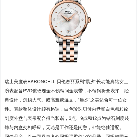
瑞士美度表BARONCELLI贝伦赛丽系列“晨夕”长动能真钻女士
腕表配备PVD镀玫瑰金不锈钢间金表带，不锈钢折叠表扣，经
典设计，沉稳大气。或高雅或温文，“晨夕”之美适合每一位女
性。表款整体设计颇有格调，白色珍珠贝母内盘和白色颗粒纹
刻度外盘与表带配合得当和谐，3点、9点和12点为钻石刻度装
饰与内盘交相呼应，无论是工作还是闲憩，都能绝佳适配。
回馈母亲，以一颗拳拳孝心回报温柔似水的母爱，回报如同三