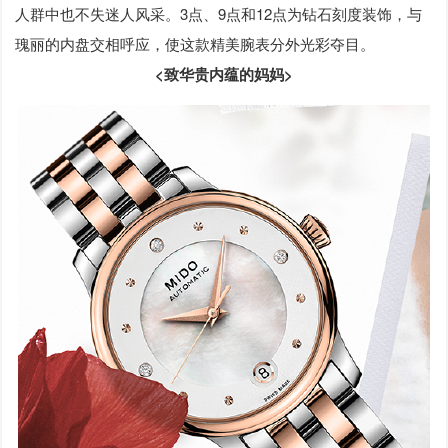
人群中也不失迷人风采。3点、9点和12点为钻石刻度装饰，与
瑰丽的内盘交相呼应，使这款精美腕表分外光彩夺目。
<致华贵内蕴的妈妈>