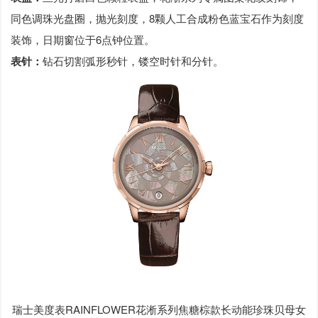
同色调珠光盘圈，抛光刻度，8颗人工合成粉色蓝宝石作为刻度
装饰，日期窗位于6点钟位置。
表针：
钻石切割弧形秒针，镂空时针和分针。
瑞士美度表RAINFLOWER花淅系列焦糖棕款长动能珍珠贝母女