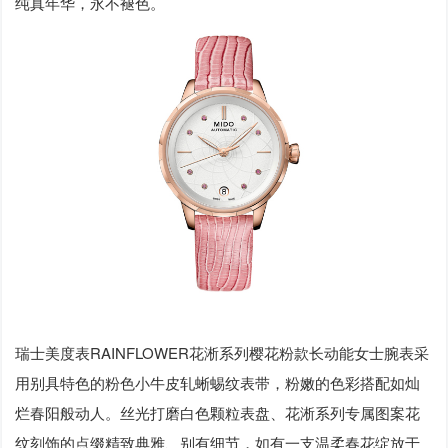
纯真年华，永不褪色。
瑞士美度表RAINFLOWER花淅系列樱花粉款长动能女士腕表采
用别具特色的粉色小牛皮轧蜥蜴纹表带，粉嫩的色彩搭配如灿
烂春阳般动人。丝光打磨白色颗粒表盘、花淅系列专属图案花
纹刻饰的点缀精致典雅、别有细节，如有一支温柔春花绽放于