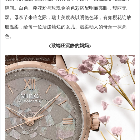
腕间。白色、樱花粉与玫瑰金的色彩搭配明丽亮眼，靓丽无
双。母亲节来临之际，瑞士美度表以明艳色泽，有如樱花绽放
般温柔，给每一位活泼灿烂的女儿、温柔动人的母亲一抹亮
色。
<致端庄沉静的妈妈>