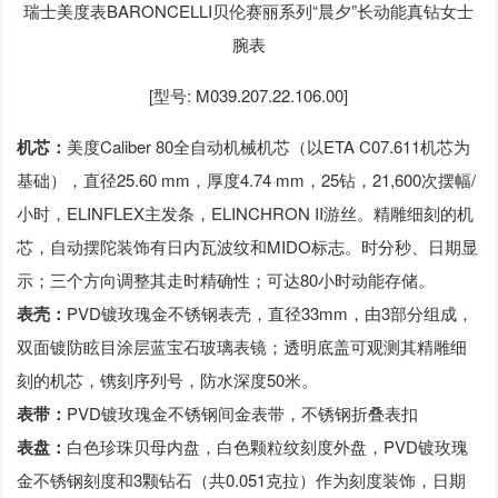
瑞士美度表BARONCELLI贝伦赛丽系列“晨夕”长动能真钻女士
腕表
[型号: M039.207.22.106.00]
机芯：
美度Caliber 80全自动机械机芯（以ETA C07.611机芯为
基础），直径25.60 mm，厚度4.74 mm，25钻，21,600次摆幅/
小时，ELINFLEX主发条，ELINCHRON II游丝。精雕细刻的机
芯，自动摆陀装饰有日内瓦波纹和MIDO标志。时分秒、日期显
示；三个方向调整其走时精确性；可达80小时动能存储。
表壳：
PVD镀玫瑰金不锈钢表壳，直径33mm，由3部分组成，
双面镀防眩目涂层蓝宝石玻璃表镜；透明底盖可观测其精雕细
刻的机芯，镌刻序列号，防水深度50米。
表带：
PVD镀玫瑰金不锈钢间金表带，不锈钢折叠表扣
表盘：
白色珍珠贝母内盘，白色颗粒纹刻度外盘，PVD镀玫瑰
金不锈钢刻度和3颗钻石（共0.051克拉）作为刻度装饰，日期