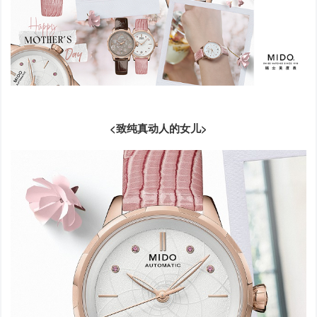
<致纯真动人的女儿>