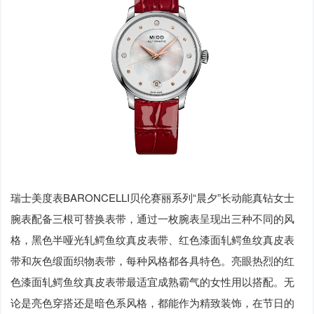
瑞士美度表BARONCELLI贝伦赛丽系列“晨夕”长动能真钻女士
腕表配备三根可替换表带，通过一枚腕表呈现出三种不同的风
格，黑色半哑光轧鳄鱼纹真皮表带、红色漆面轧鳄鱼纹真皮表
带和灰色缎面织物表带，每种风格都各具特色。亮眼热烈的红
色漆面轧鳄鱼纹真皮表带最适宜成熟霸气的女性用以搭配。无
论是亮色穿搭还是暗色系风格，都能作为精致装饰，在节日的