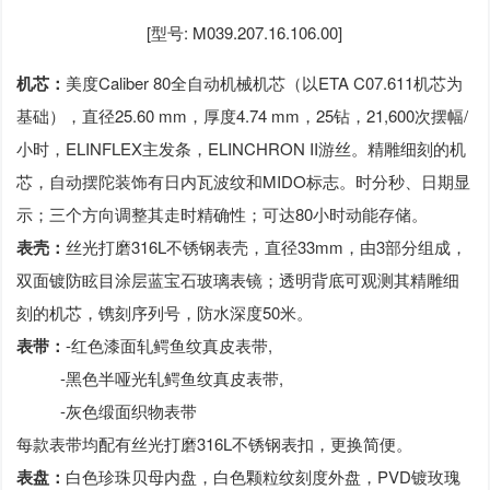
[型号: M039.207.16.106.00]
机芯：
美度Caliber 80全自动机械机芯（以ETA C07.611机芯为
基础），直径25.60 mm，厚度4.74 mm，25钻，21,600次摆幅/
小时，ELINFLEX主发条，ELINCHRON II游丝。精雕细刻的机
芯，自动摆陀装饰有日内瓦波纹和MIDO标志。时分秒、日期显
示；三个方向调整其走时精确性；可达80小时动能存储。
表壳：
丝光打磨316L不锈钢表壳，直径33mm，由3部分组成，
双面镀防眩目涂层蓝宝石玻璃表镜；透明背底可观测其精雕细
刻的机芯，镌刻序列号，防水深度50米。
表带：
-红色漆面轧鳄鱼纹真皮表带,
-黑色半哑光轧鳄鱼纹真皮表带,
-灰色缎面织物表带
每款表带均配有丝光打磨316L不锈钢表扣，更换简便。
表盘：
白色珍珠贝母内盘，白色颗粒纹刻度外盘，PVD镀玫瑰