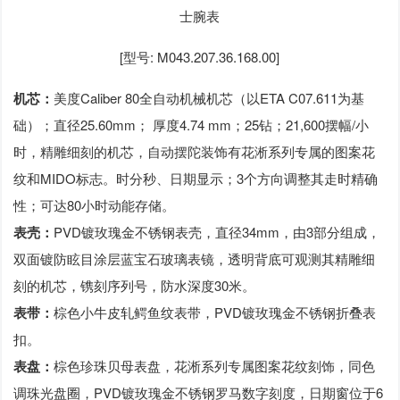
士腕表
[型号: M043.207.36.168.00]
机芯：
美度Caliber 80全自动机械机芯（以ETA C07.611为基
础）；直径25.60mm； 厚度4.74 mm；25钻；21,600摆幅/小
时，精雕细刻的机芯，自动摆陀装饰有花淅系列专属的图案花
纹和MIDO标志。时分秒、日期显示；3个方向调整其走时精确
性；可达80小时动能存储。
表壳：
PVD镀玫瑰金不锈钢表壳，直径34mm，由3部分组成，
双面镀防眩目涂层蓝宝石玻璃表镜，透明背底可观测其精雕细
刻的机芯，镌刻序列号，防水深度30米。
表带：
棕色小牛皮轧鳄鱼纹表带，PVD镀玫瑰金不锈钢折叠表
扣。
表盘：
棕色珍珠贝母表盘，花淅系列专属图案花纹刻饰，同色
调珠光盘圈，PVD镀玫瑰金不锈钢罗马数字刻度，日期窗位于6