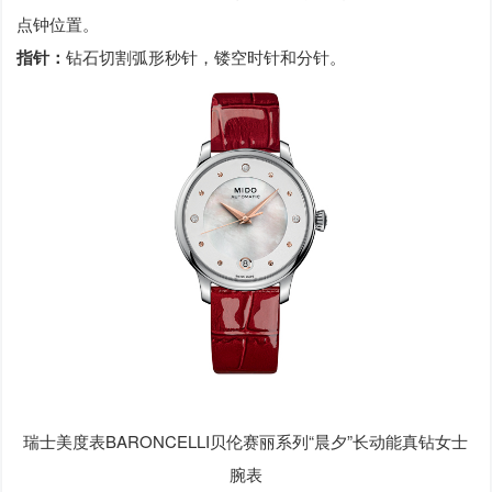
点钟位置。
指针：
钻石切割弧形秒针，镂空时针和分针。
瑞士美度表BARONCELLI贝伦赛丽系列“晨夕”长动能真钻女士
腕表