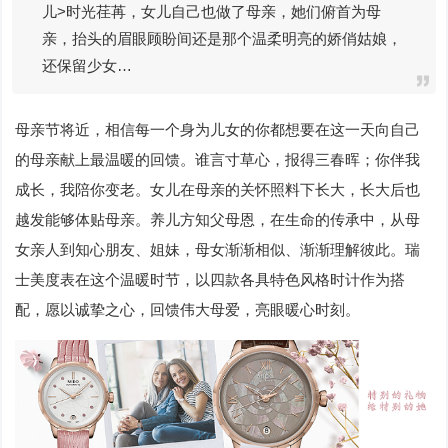
儿>时光荏苒，女儿自己也做了母亲，她们俯首为母
亲，抬头的眉眼顾盼间还是那个温柔明亮的娇俏姑娘，
还保留少女…
母亲节将近，相信每一个身为儿女的你都想要在这一天向自己
的母亲献上最温暖的回馈。谁言寸草心，报得三春晖；你伴我
成长，我陪你变老。女儿在母亲的关怀照料下长大，长大后也
越发能够体贴母亲。养儿方知父母恩，在生命的传承中，从母
女亲人到知心朋友、姐妹，母女渐渐相似、渐渐理解彼此。瑞
士美度表在这个温暖时节，以四款各具特色风格时计作为搭
配，愿以诚挚之心，回馈伟大母爱，亮眼暖心时刻。