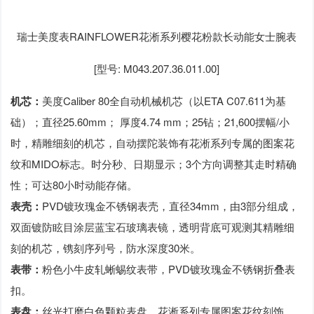
瑞士美度表RAINFLOWER花淅系列樱花粉款长动能女士腕表
[型号: M043.207.36.011.00]
机芯：
美度Caliber 80全自动机械机芯（以ETA C07.611为基
础）；直径25.60mm； 厚度4.74 mm；25钻；21,600摆幅/小
时，精雕细刻的机芯，自动摆陀装饰有花淅系列专属的图案花
纹和MIDO标志。时分秒、日期显示；3个方向调整其走时精确
性；可达80小时动能存储。
表壳：
PVD镀玫瑰金不锈钢表壳，直径34mm，由3部分组成，
双面镀防眩目涂层蓝宝石玻璃表镜，透明背底可观测其精雕细
刻的机芯，镌刻序列号，防水深度30米。
表带：
粉色小牛皮轧蜥蜴纹表带，PVD镀玫瑰金不锈钢折叠表
扣。
表盘：
丝光打磨白色颗粒表盘，花淅系列专属图案花纹刻饰，