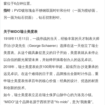
窗位于6点钟位置。
指针：
PVD镀玫瑰金不锈钢双面时针和分针（一面为喷砂面，
另一面为钻石切面），钻石切割秒针。
关于MIDO瑞士美度表
1918年11月11日，一战停战的当天，经验丰富的天才制表大师
乔治
·
沙龙先生（George Schaeren）选择在这一天创立了瑞士
美度表。从这个颇具象征意义的日子开始，美度表就从未停止
以自信的眼光展望未来，并始终怀揣着创办人的远见卓识。
2018年，瑞士美度表欢庆100周年华诞，延续乔治
·
沙龙秉承的
远见卓识。在这个难得的日子里，品牌推出全新时计作品，重
申瑞士美度表传承百年的核心价值：经典的设计、优选的材质
和创新的技术。
如今，瑞士美度表立足在瑞士侏罗山脉中心的力洛克小镇。
“MIDO“这个品牌名源于西班牙语“Yo mido”，意为“我衡量”。