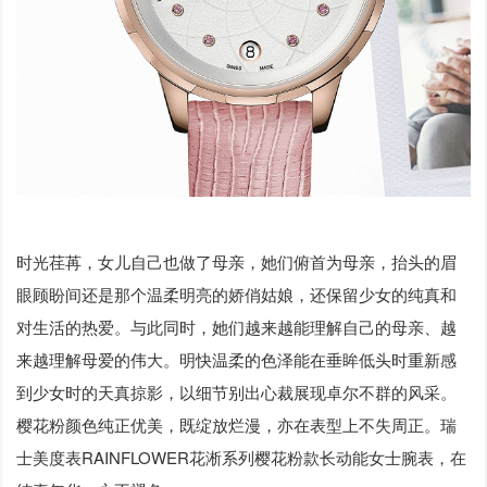
时光荏苒，女儿自己也做了母亲，她们俯首为母亲，抬头的眉
眼顾盼间还是那个温柔明亮的娇俏姑娘，还保留少女的纯真和
对生活的热爱。与此同时，她们越来越能理解自己的母亲、越
来越理解母爱的伟大。明快温柔的色泽能在垂眸低头时重新感
到少女时的天真掠影，以细节别出心裁展现卓尔不群的风采。
樱花粉颜色纯正优美，既绽放烂漫，亦在表型上不失周正。瑞
士美度表RAINFLOWER花淅系列樱花粉款长动能女士腕表，在