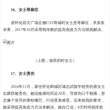
16、女士荨麻症
原怀化琼天广场左侧CST商城时女士患荨麻症，求多医
未果，2017年10月采用我传教的提高免疫力方法彻底解决。
（上图；值班的时女士）
17、女士烫伤
2016年11月，家住怀化鹤城区城北武陵学校旁的唐女士
右踝部被烫伤。她说输液吃药近20天，导致伤口干裂痛，形
态像个张开的青蛙嘴巴，行动受束难受。后来按我的要求，
她采用提高免疫力方法来解决。她自己说；8天时间就痊愈