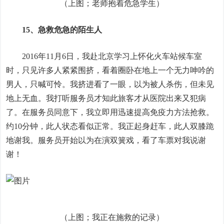
（上图；老师抱着危急学生）
15、急救危急的陌生人
2016年11月6日，我赴北京学习上怀化火车站候车室
时，只见许多人紧紧围挤，看着圈卧在地上一个无力呻吟的
男人，只喊可怜。我挤进看了一眼，以为被人杀伤，但未见
地上无血。我打听服务员才知此旅客才从医院出来又犯病
了。在服务员同意下，我立即用迅速提高免疫力方法抢救。
约10分钟，此人状态看似正常。我正起身赶车，此人双膝跪
地谢我。服务员开始以为在演双簧戏，看了车票对我说谢
谢！
（上图；我正在施救的记录）