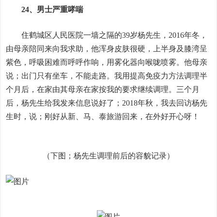
24、男士严重哮喘
住鹤城区人民医院一墙之隔的39岁杨先生，2016年冬，
由母亲陪同来向我求助，他浑身皮肤很硬，上半身及膝湾呈
紫色，呼吸困难而呼呼作响，用雾化器向喉咙喷雾。他母亲
说；出门只有坐车，不能走路。我用提高免疫力方法调理半
个月后，在家由其母亲在家按我的要求继续调理。三个月
后，杨先生给我发来信息说好了；2018年秋，我去回访杨先
生时，说；刚好从新、马、泰旅游回来，在外好开心呀！
（下图；杨先生调理前后的容貌记录）