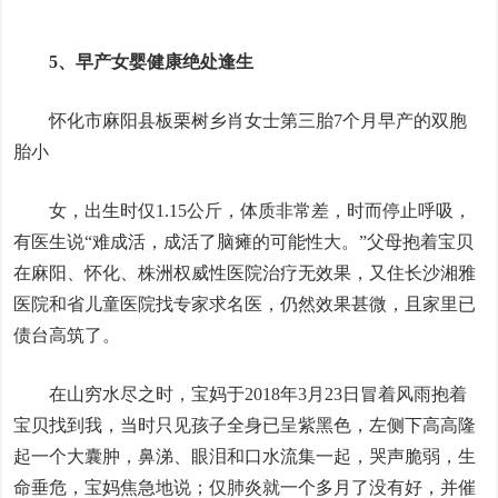
5、早产女婴健康绝处逢生
怀化市麻阳县板栗树乡肖女士第三胎7个月早产的双胞
胎小
女，出生时仅1.15公斤，体质非常差，时而停止呼吸，
有医生说“难成活，成活了脑瘫的可能性大。”父母抱着宝贝
在麻阳、怀化、株洲权威性医院治疗无效果，又住长沙湘雅
医院和省儿童医院找专家求名医，仍然效果甚微，且家里已
债台高筑了。
在山穷水尽之时，宝妈于2018年3月23日冒着风雨抱着
宝贝找到我，当时只见孩子全身已呈紫黑色，左侧下高高隆
起一个大囊肿，鼻涕、眼泪和口水流集一起，哭声脆弱，生
命垂危，宝妈焦急地说；仅肺炎就一个多月了没有好，并催