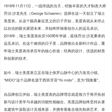
1918年11月11日，一战停战的当天，经验丰富的天才制表大师
乔治·沙龙先生（George Schaeren）选择在这一天创立了瑞士
美度表。从这个颇具象征意义的日子开始，美度表就从未停止
以自信的眼光展望未来，并始终怀揣着创办人的远见卓识。
2018年，瑞士美度表欢庆100周年华诞，延续乔治·沙龙秉承的
远见卓识。在这个难得的日子里，品牌推出全新时计作品，重
申瑞士美度表传承百年的核心价值：经典的设计、优选的材质
和创新的技术。
如今，瑞士美度表立足在瑞士侏罗山脉中心的力洛克小镇。
“MIDO“这个品牌名源于西班牙语“Yo mido”，意为“我衡量”。
自品牌创立伊始，瑞士美度表的品牌理念就是致力于将开拓创
新与设计美学与卓越的功能性相融合。美度品牌始终坚持从著
名建筑中汲取设计灵感来源，并拥有着集合领先制表艺术、卓