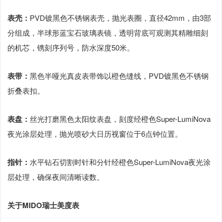
表壳：
PVD镀黑色不锈钢表壳，抛光表圈，直径42mm，由3部
分组成，半球形蓝宝石玻璃表镜，透明背底可观测其精雕细刻
的机芯，镌刻序列号，防水深度50米。
表带：
黑色半哑光真皮表带饰以橙色缝线，PVD镀黑色不锈钢
折叠表扣。
表盘：
丝光打磨黑色太阳纹表盘，刻度经橙色Super-LumiNova
夜光涂层处理，抛光喷砂大日历视窗位于6点钟位置。
指针：
水平钻石切割时针和分针经橙色Super-LumiNova夜光涂
层处理，确保夜间清晰读数。
关于MIDO瑞士美度表