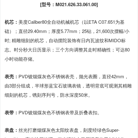
[型号：M021.626.33.061.00]
机芯：
美度Caliber80全自动机械机芯（以ETA C07.651为基
础）；直径29.40mm；厚度5.77mm；25钻，21,600次摆幅/小
时; 精雕细刻的机芯，自动摆陀装饰有日内瓦波纹和MIDO标
志。时分秒大日历显示；三个方向调整其走时精确性；可达80
小时动能存储。
表壳：
PVD镀烟煤灰色不锈钢表壳，抛光表圈，直径42mm，
由3部分组成，半球形蓝宝石玻璃表镜，透明背底可观测其精雕
细刻的机芯，镌刻序列号，防水深度50米。
表带：
PVD镀烟煤灰色不锈钢表带及折叠表扣。
表盘：
丝光打磨烟煤灰色太阳纹表盘，刻度经绿色Super-