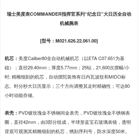
瑞士美度表COMMANDER指挥官系列“纪念日”大日历全自动
机械腕表
[型号：M021.626.22.061.00]
机芯：
美度Caliber80全自动机械机芯（以ETA C07.651为基
础）；直径29.40mm；厚度5.77mm；25钻，21,600次摆幅/小
时; 精雕细刻的机芯，自动摆陀装饰有日内瓦波纹和MIDO标
志。时分秒大日历显示；三个方向调整其走时精确性；可达80
小时动能存储。
表壳：
PVD镀玫瑰金不锈钢间金表壳，PVD镀玫瑰金不锈钢表
圈，直径42mm，由3部分组成，半球形蓝宝石玻璃表镜，透明
背底可观测其精雕细刻的机芯，镌刻序列号，防水深度50米。