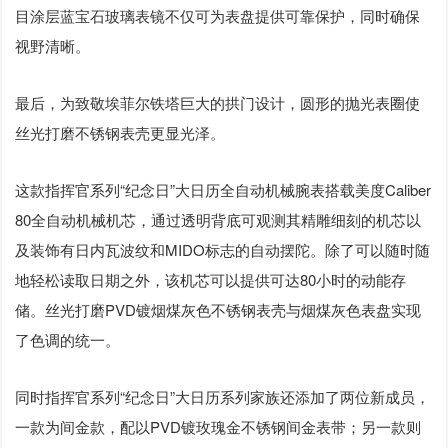
目涂层蓝宝石玻璃表镜不仅可为表盘提供可靠保护，同时确保
视野清晰。
最后，为致敬埃菲尔铁塔巨大的拱门设计，圆形的抛光表圈使
丝光打磨不锈钢表壳更显光泽。
这款指挥官系列“纪念日”大日历全自动机械腕表搭载美度Caliber
80全自动机械机芯，通过透明背底可观测其精雕细刻的机芯以
及装饰有日内瓦波纹和MIDO标志的自动摆陀。除了可以随时随
地轻松读取日期之外，该机芯可以提供可达80小时的动能存
储。丝光打磨PVD镀烟煤灰色不锈钢表壳与烟煤灰色表盘实现
了色调的统一。
同时指挥官系列“纪念日”大日历系列家族还添加了两位新成员，
一款为间金款，配以PVD镀玫瑰金不锈钢间金表带；另一款则