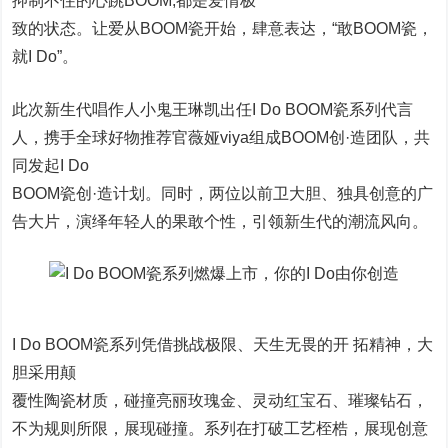
抑制不住的心跳BOOM,都是爱情极
致的状态。让爱从BOOM瓷开始，肆意表达，“敢BOOM瓷，
就I Do”。
此次新生代唱作人小鬼王琳凯出任I Do BOOM瓷系列代言
人，携手全球好物推荐官薇娅viya组成BOOM创·造团队，共
同发起I Do
BOOM瓷创·造计划。同时，两位以前卫大胆、独具创意的广
告大片，演绎年轻人的果敢个性，引领新生代的潮流风向。
I Do BOOM瓷系列凭借挑战极限、天生无畏的开 拓精神，大
胆采用颠
覆性陶瓷材质，碰撞亮丽玫瑰金、灵动红宝石、璀璨钻石，
不为规则所限，展现碰撞。系列在打破工艺桎梏，展现创意