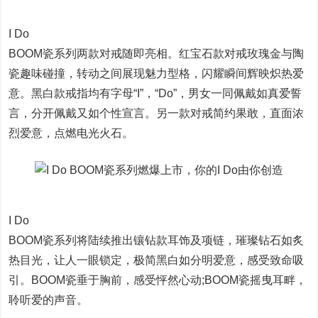
I Do
BOOM瓷系列两款对戒随即亮相。红宝石款对戒玫瑰金与陶
瓷趣味碰撞，转动之间展现魅力型格，闪耀瞬间辉映炽热爱
意。黑白款戒指均有字母“I”，“Do”，男女一同佩戴如真爱誓
言，分开佩戴又如个性宣言。另一款对戒简约果敢，直面浓
烈爱意，点燃电光火石。
I Do
BOOM瓷系列将陆续推出镶钻款耳饰及项链，璀璨钻石如炙
热目光，让人一眼锁定，极简黑白如分明爱意，感受致命吸
引。BOOM瓷垂于胸前，感受怦然心动;BOOM瓷摇曳耳畔，
聆听爱的声音。