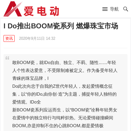
导航
I Do推出BOOM瓷系列 燃爆珠宝市场
资讯
2020年9月11日 14:32
敢BOOM瓷，就IDo自由、独立、不羁、随性……年轻
人个性表达爱意，不受限制难被定义。作为备受年轻人
青睐的珠宝品牌，I
Do此次向忠于自我的Z世代年轻人，发起爱情概念征
集，以“你的IDo,由你创·造”为主题，捕捉年轻人独特的
爱情观。IDo全
新BOOM瓷系列应运而生，以“BOOM瓷”诠释年轻男女
在爱情中的独立特行与纯粹炽热。无论爱情碰撞瞬间
BOOM,亦是抑制不住的心跳BOOM,都是爱情极