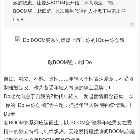
致的状态。让爱从BOOM瓷开始，肆意表达，“敢
BOOM瓷，就IDo”。此次新生代唱作人小鬼王琳凯出任
IDoB…
敢BOOM瓷，就I Do
自由、独立、不羁、随性……年轻人个性表达爱意，不受限
制难被定义。作为备受年轻人青睐的珠宝品牌，I
Do此次向忠于自我的Z世代年轻人，发起爱情概念征集，以
“你的I Do,由你创·造”为主题，捕捉年轻人独 特的爱情观。I
Do全
新BOOM瓷系列应运而生，以“BOOM瓷”诠释年轻男女在爱
情中的独立特行与纯粹炽热。无论爱情碰撞瞬间BOOM,亦是