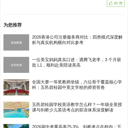
48
赞
为您推荐
2026香港公司注册服务商对比：四类模式深度解
析与真实机构横向对比参考
一位美宝妈妈真实口述：遇腾飞老李，3 个月获
批 L1，顺利赴美陪读美高
全国大赛一等奖教师坐镇，六位骨干覆盖核心学
科：五邑碧桂园中英文学校的师资答卷
五邑碧桂园学校英语教学怎么样？一年级全英授
课与剑桥少儿英语考点的双语体系深度解读
2026届中考重高率75.3%、剑桥考点在校内：五