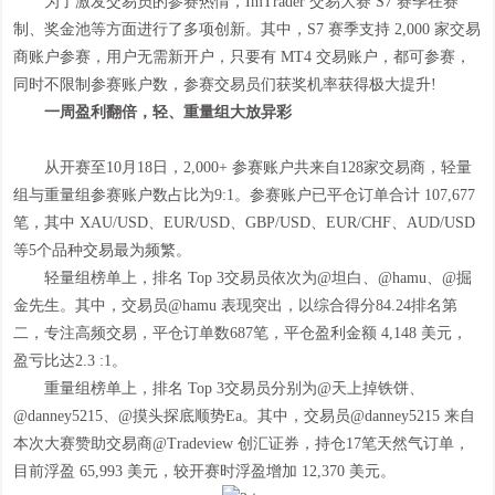
为了激发交易员的参赛热情，ImTrader 交易大赛 S7 赛季在赛
制、奖金池等方面进行了多项创新。其中，S7 赛季支持 2,000 家交易
商账户参赛，用户无需新开户，只要有 MT4 交易账户，都可参赛，
同时不限制参赛账户数，参赛交易员们获奖机率获得极大提升!
一周盈利翻倍，轻、重量组大放异彩
从开赛至10月18日，2,000+ 参赛账户共来自128家交易商，轻量
组与重量组参赛账户数占比为9:1。参赛账户已平仓订单合计 107,677
笔，其中 XAU/USD、EUR/USD、GBP/USD、EUR/CHF、AUD/USD
等5个品种交易最为频繁。
轻量组榜单上，排名 Top 3交易员依次为@坦白、@hamu、@掘
金先生。其中，交易员@hamu 表现突出，以综合得分84.24排名第
二，专注高频交易，平仓订单数687笔，平仓盈利金额 4,148 美元，
盈亏比达2.3 :1。
重量组榜单上，排名 Top 3交易员分别为@天上掉铁饼、
@danney5215、@摸头探底顺势Ea。其中，交易员@danney5215 来自
本次大赛赞助交易商@Tradeview 创汇证券，持仓17笔天然气订单，
目前浮盈 65,993 美元，较开赛时浮盈增加 12,370 美元。