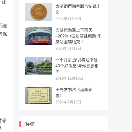
，让
大清铜币湘字版当制钱十
文
2024年7月25日
系统
当健康跑遇上下雨天
有保
~2020中国劲酒健康跑·阳
泉站圆满结束！
2020年8月17日
一个月后,深圳将迎来这
40个好消息!与你息息相
关!
2019年12月10日
王光友书法《沁园春·
雪》
2024年7月18日
对品
标签
界…