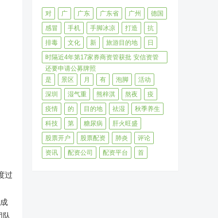
对
广
广东
广东省
广州
德国
感冒
手机
手脚冰凉
打造
抗
排毒
文化
新
旅游目的地
日
时隔近4年第17家券商资管获批 安信资管
还要申请公募牌照
是
景区
月
有
泡脚
活动
深圳
湿气重
熊梓淇
熬夜
疫
疫情
的
目的地
祛湿
秋季养生
科技
第
糖尿病
肝火旺盛
股票开户
股票配资
肺炎
评论
资讯
配资公司
配资平台
首
度过
，成
团队