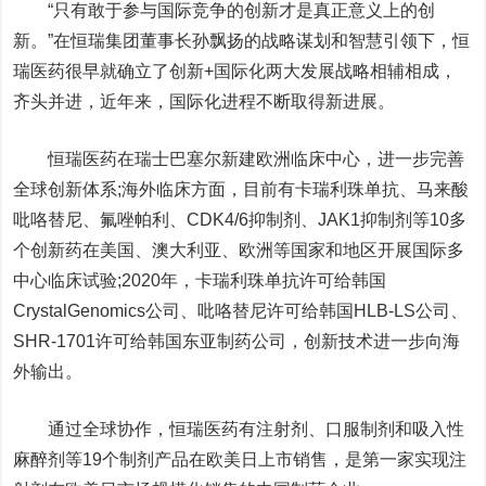
“只有敢于参与国际竞争的创新才是真正意义上的创
新。”在恒瑞集团董事长孙飘扬的战略谋划和智慧引领下，恒
瑞医药很早就确立了创新+国际化两大发展战略相辅相成，
齐头并进，近年来，国际化进程不断取得新进展。
恒瑞医药在瑞士巴塞尔新建欧洲临床中心，进一步完善
全球创新体系;海外临床方面，目前有卡瑞利珠单抗、马来酸
吡咯替尼、氟唑帕利、CDK4/6抑制剂、JAK1抑制剂等10多
个创新药在美国、澳大利亚、欧洲等国家和地区开展国际多
中心临床试验;2020年，卡瑞利珠单抗许可给韩国
CrystalGenomics公司、吡咯替尼许可给韩国HLB-LS公司、
SHR-1701许可给韩国东亚制药公司，创新技术进一步向海
外输出。
通过全球协作，恒瑞医药有注射剂、口服制剂和吸入性
麻醉剂等19个制剂产品在欧美日上市销售，是第一家实现注