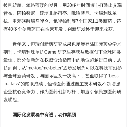
披荆斩棘、筚路蓝缕的岁月，用20多年时间倾心打造出艾瑞
昔布、阿帕替尼、硫培非格司亭、吡咯替尼、卡瑞利珠单
抗、甲苯磺酸瑞马唑仑、氟唑帕利等7个国家1.1类新药，还
有40多个创新药正在临床开发，创新研发终于迎来收获。
近年来，恒瑞创新药研究成果也屡屡登陆国际顶尖学术
期刊，卡瑞利珠单抗Camel研究生存获益数据创下全球同类
最佳，部分创新药在权威诊治指南中的地位超越进口药，从
仿到创，从“me-too/me-better”逐步发展为可以在科技前沿参
与全球新药研发，与国际巨头一决高下，甚至取得了“best-
in-class”的耀眼成绩，恒瑞医药通过自主技术研发不断增强
企业核心竞争力，作为医药创新标杆，加速引领民族医药研
发崛起。
国际化发展稳中有进，动作频频