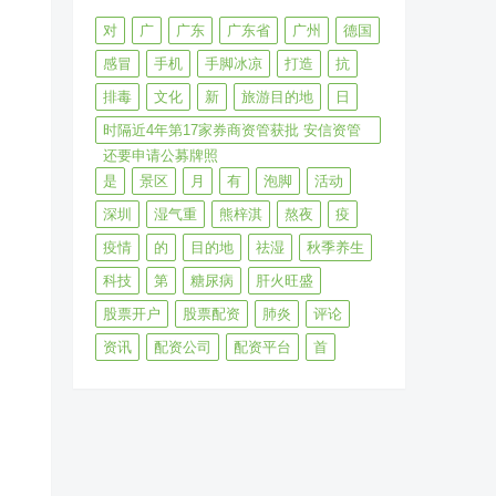
对
广
广东
广东省
广州
德国
感冒
手机
手脚冰凉
打造
抗
排毒
文化
新
旅游目的地
日
时隔近4年第17家券商资管获批 安信资管
还要申请公募牌照
是
景区
月
有
泡脚
活动
深圳
湿气重
熊梓淇
熬夜
疫
疫情
的
目的地
祛湿
秋季养生
科技
第
糖尿病
肝火旺盛
股票开户
股票配资
肺炎
评论
资讯
配资公司
配资平台
首