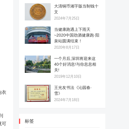
大清铜币湘字版当制钱十
文
2024年7月25日
当健康跑遇上下雨天
~2020中国劲酒健康跑·阳
泉站圆满结束！
2020年8月17日
一个月后,深圳将迎来这
40个好消息!与你息息相
关!
2019年12月10日
王光友书法《沁园春·
内衣
雪》
2024年7月18日
到
标签
就可