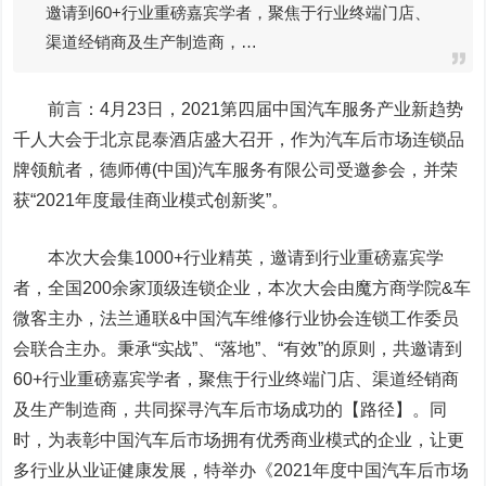
邀请到60+行业重磅嘉宾学者，聚焦于行业终端门店、
渠道经销商及生产制造商，…
前言：4月23日，2021第四届中国汽车服务产业新趋势
千人大会于北京昆泰酒店盛大召开，作为汽车后市场连锁品
牌领航者，德师傅(中国)汽车服务有限公司受邀参会，并荣
获“2021年度最佳商业模式创新奖”。
本次大会集1000+行业精英，邀请到行业重磅嘉宾学
者，全国200余家顶级连锁企业，本次大会由魔方商学院&车
微客主办，法兰通联&中国汽车维修行业协会连锁工作委员
会联合主办。秉承“实战”、“落地”、“有效”的原则，共邀请到
60+行业重磅嘉宾学者，聚焦于行业终端门店、渠道经销商
及生产制造商，共同探寻汽车后市场成功的【路径】。同
时，为表彰中国汽车后市场拥有优秀商业模式的企业，让更
多行业从业证健康发展，特举办《2021年度中国汽车后市场