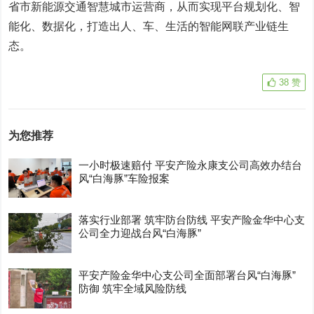
省市新能源交通智慧城市运营商，从而实现平台规划化、智
能化、数据化，打造出人、车、生活的智能网联产业链生
态。
38
赞
为您推荐
一小时极速赔付 平安产险永康支公司高效办结台
风“白海豚”车险报案
落实行业部署 筑牢防台防线 平安产险金华中心支
公司全力迎战台风“白海豚”
平安产险金华中心支公司全面部署台风“白海豚”
防御 筑牢全域风险防线