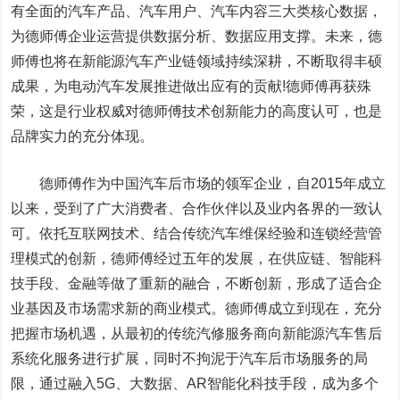
有全面的汽车产品、汽车用户、汽车内容三大类核心数据，
为德师傅企业运营提供数据分析、数据应用支撑。未来，德
师傅也将在新能源汽车产业链领域持续深耕，不断取得丰硕
成果，为电动汽车发展推进做出应有的贡献!德师傅再获殊
荣，这是行业权威对德师傅技术创新能力的高度认可，也是
品牌实力的充分体现。
德师傅作为中国汽车后市场的领军企业，自2015年成立
以来，受到了广大消费者、合作伙伴以及业内各界的一致认
可。依托互联网技术、结合传统汽车维保经验和连锁经营管
理模式的创新，德师傅经过五年的发展，在供应链、智能科
技手段、金融等做了重新的融合，不断创新，形成了适合企
业基因及市场需求新的商业模式。德师傅成立到现在，充分
把握市场机遇，从最初的传统汽修服务商向新能源汽车售后
系统化服务进行扩展，同时不拘泥于汽车后市场服务的局
限，通过融入5G、大数据、AR智能化科技手段，成为多个