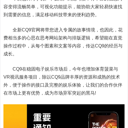
容变得流畅简单，可视化功能提示，能协助大家轻易快速找
到需要的信息，满足移动科技带来的便利趋势。
全新CQ9官网将带您进入专属的故事情境，也因此，花
费相当多的心思在思考网站架构与排版逻辑，希望能在直觉
操作过程中，从每个图素和文案等内容，传达CQ9的经历与
成长。
CQ9在稳固电子娱乐市场后，今年也增加体育菠菜与
VR视讯服务项目，除以CQ9品牌丰厚的资源和成熟的技术
外，便于操作的接口及完整的娱乐体验，让我们的合作伙伴
在市场上更有优势，成为市场异军突起的黑马!