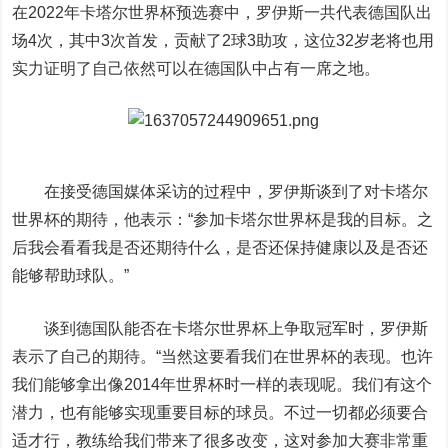
在2022年卡塔尔世界杯预选赛中，罗伊斯一共代表德国队出
场4次，其中3次首发，贡献了2球3助攻，这位32岁老将也用
实力证明了自己依然可以在德国队中占有一席之地。
在接受德国媒体采访的过程中，罗伊斯谈到了对卡塔尔
世界杯的期待，他表示：“参加卡塔尔世界杯是我的目标。之
后我会看看我是否还期待什么，是否还保持健康以及是否还
能够帮助球队。”
谈到德国队能否在卡塔尔世界杯上争取冠军时，罗伊斯
表示了自己的期待。“当然这要看我们在世界杯的表现。也许
我们能够拿出像2014年世界杯时一样的表现呢。我们有这个
潜力，也有能够实现重要目标的球员。不过一切都必须要合
适才行，教练给我们带来了很多改变，这对参加大赛非常重