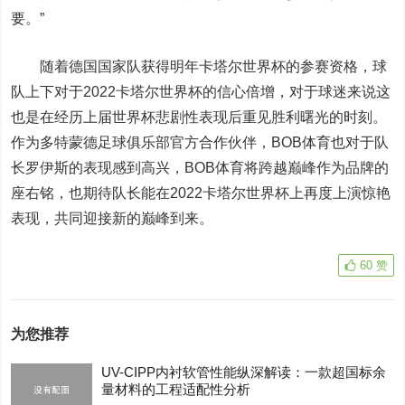
要。”
随着德国国家队获得明年卡塔尔世界杯的参赛资格，球
队上下对于2022卡塔尔世界杯的信心倍增，对于球迷来说这
也是在经历上届世界杯悲剧性表现后重见胜利曙光的时刻。
作为多特蒙德足球俱乐部官方合作伙伴，BOB体育也对于队
长罗伊斯的表现感到高兴，BOB体育将跨越巅峰作为品牌的
座右铭，也期待队长能在2022卡塔尔世界杯上再度上演惊艳
表现，共同迎接新的巅峰到来。
60
赞
为您推荐
UV-CIPP内衬软管性能纵深解读：一款超国标余
量材料的工程适配性分析