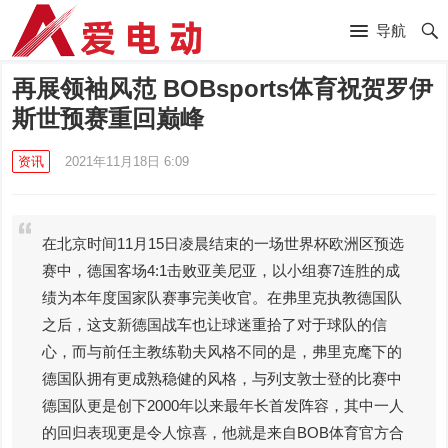
导航
再展领袖风范 BOBsports体育祝贺罗伊
斯世预赛重回巅峰
资讯
2021年11月18日 6:09
在北京时间11月15日凌晨结束的一场世界杯欧洲区预选
赛中，德国客场4:1击败亚美尼亚，以小组赛7连胜的成
绩为本年度国家队赛事完美收官。在弗里克执教德国队
之后，这支新德国战车也让球迷重拾了对于球队的信
心，而与前任主教练勒夫风格不同的是，弗里克麾下的
德国队拥有更成熟稳健的风格，与列支敦士登的比赛中
德国队更是创下2000年以来最年长首发阵容，其中一人
的回归表现更是令人惊喜，他就是来自BOB体育官方合